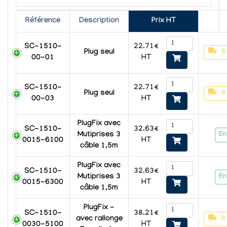
Référence
Description
Prix HT
22.71€
SC-1510-
6
Plug seul
HT
00-01
22.71€
SC-1510-
6
Plug seul
HT
00-03
PlugFix avec
32.63€
SC-1510-
En
Mutiprises 3
HT
0015-6100
câble 1,5m
PlugFix avec
32.63€
SC-1510-
En
Mutiprises 3
HT
0015-6300
câble 1,5m
PlugFix -
38.21€
SC-1510-
6
avec rallonge
HT
0030-5100