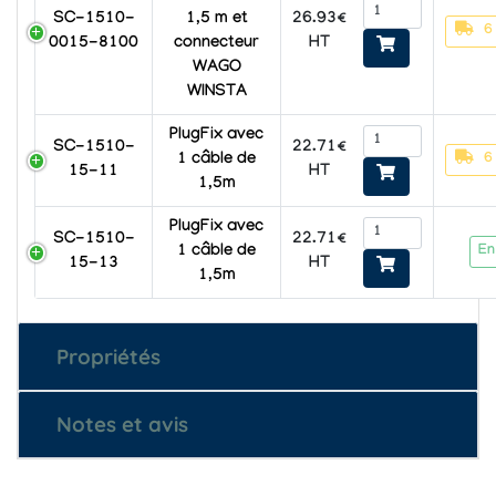
26.93€
SC-1510-
1,5 m et
6
HT
0015-8100
connecteur
WAGO
WINSTA
PlugFix avec
22.71€
SC-1510-
6
1 câble de
HT
15-11
1,5m
PlugFix avec
22.71€
SC-1510-
En
1 câble de
HT
15-13
1,5m
Propriétés
Notes et avis