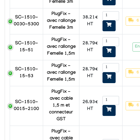
Femelle 3m
PlugFix -
38.21€
SC-1510-
6
avec rallonge
HT
0030-5300
Femelle 3m
PlugFix -
28.79€
SC-1510-
En
avec rallonge
HT
15-51
Femelle 1,5m
PlugFix -
28.79€
SC-1510-
6
avec rallonge
HT
15-53
Femelle 1,5m
PlugFix -
avec cable
26.93€
SC-1510-
6
1,5 m et
HT
0015-2100
connecteur
GST
PlugFix -
avec cable