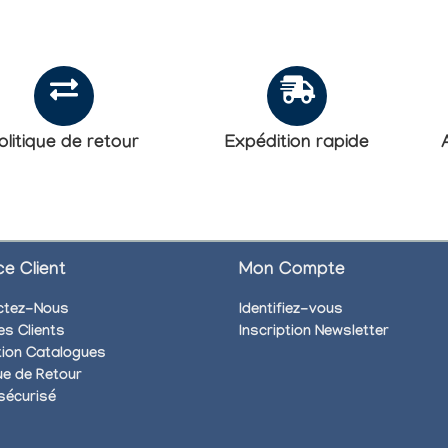
Optiques® peuvent
générer un signal...
olitique de retour
Expédition rapide
ce Client
Mon Compte
ctez-Nous
Identifiez-vous
es Clients
Inscription Newsletter
ion Catalogues
que de Retour
sécurisé