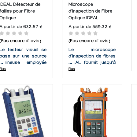
IDEAL Détecteur de
Microscope
failles pour Fibre
d'inspection de Fibre
Optique
Optique IDEAL
A partir de 632.57 €
A partir de 559.32 €
(Pas encore d' avis)
(Pas encore d' avis)
Le testeur visuel se
Le microscope
base sur une source
d'inspection de fibres
lumineuse employée
IDEAL fournit jusqu'à
pour localiser des
100.000 heures
Plus
Plus
coupures, épissures
d'utilisation. Une
mécaniques qui ont
ampoule LED qui
endommagées des
magnifie jusqu'à 200X
connecteurs de
avec l'ajout de
câbles de fibre
l'oculaire facultatif de
optique. Il est parfait
conversion. Il vous
pour vérifier la
permet d'obtenir de
continuité, pour
bonnes vues des plus
examiner et...
petits...