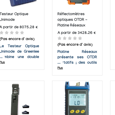
Testeur Optique
Réflectomètres
Unimode
optiques OTDR -
Platine Réseaux
A partir de 8075.28 €
A partir de 3428.26 €
(Pas encore d' avis)
(Pas encore d' avis)
Le Testeur Optique
Unimode de Greenlee
Platine Réseaux
combine une double
présente ses OTDR
source de laser
Plus
portatifs ; des outils
stable avec un
de test
Plus
testeur de puissance
révolutionnaires pour
optique, pour fournir
réseaux de fibres
le test de perte par
optiques qui offrent
insertion et celui de
une excellente
perte de lien en un
stabilité et rentabilité.
pack pratique.
Les réflectomètres
optiques temporels
(OTDR) sont des