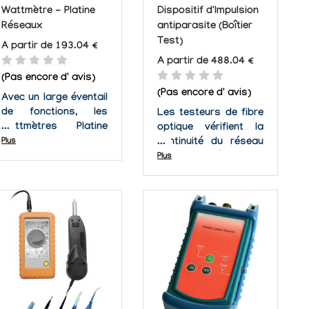
Wattmètre - Platine
Dispositif d'Impulsion
Réseaux
antiparasite (Boîtier
Test)
A partir de 193.04 €
A partir de 488.04 €
(Pas encore d' avis)
(Pas encore d' avis)
Avec un large éventail
de fonctions, les
Les testeurs de fibre
wattmètres Platine
optique vérifient la
Réseaux Optiques®
Plus
continuité du réseau
sont des outils
d'un point à l'autre.
Plus
puissants pour une
Les boîtiers tests
utilisation lors de
d'impulsion sont
l'installation et de la
utilisés pour éliminer «
maintenance de la
des zones en angle
fibre optique. Leur
mort». Utilisé comme
construction robuste
comparaison de
et durable en font un
calibrage pour des
choix...
mesures d'OTDR....