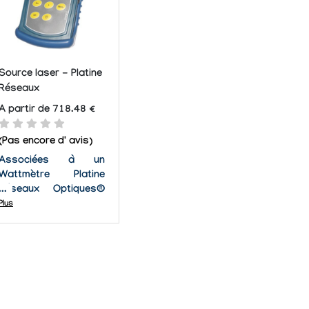
laser et des
procédés...
Source laser - Platine
Réseaux
A partir de 718.48 €
(Pas encore d' avis)
Associées à un
Wattmètre Platine
Réseaux Optiques®
les sources laser
Plus
peuvent distinguer la
fibre, examiner la
perte et le
raccordement optique
de façon plus précise.
Les sources laser
Platine Réseaux