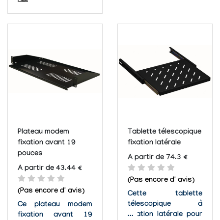
d'organiser vos baies
Plus
ces étagères pour
comme vous
baies réseaux 19
l'entendez. En effet,
pouces supporte des
ces étagères pour
charges assez
baies réseaux 19
lourdes et s'adapte à
pouces supporte des
différentes
charges assez
grandeurs de baies.
lourdes et s'adapte à
différentes
grandeurs de baies.
Plateau modem
Tablette télescopique
fixation avant 19
fixation latérale
pouces
A partir de 74.3 €
A partir de 43.44 €
(Pas encore d' avis)
(Pas encore d' avis)
Cette tablette
télescopique à
Ce plateau modem
fixation latérale pour
fixation avant 19