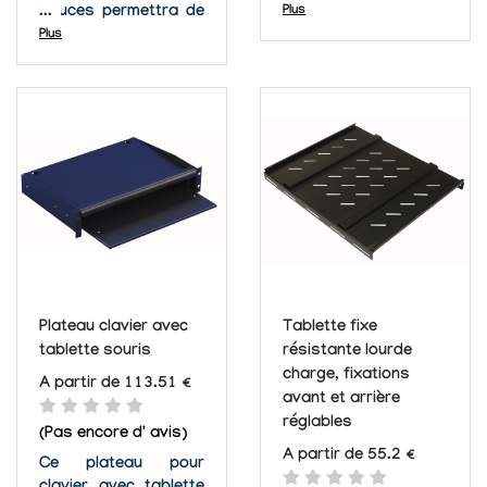
baies serveurs de 19"
pouces permettra de
Plus
permettra de placer
positionner des
Plus
des équipements
équipements peu
relativement légers
emconbrants et
devant avoir un
légers au sein de vos
accès facile.
armoires réseaux.
Plateau clavier avec
Tablette fixe
tablette souris
résistante lourde
charge, fixations
A partir de 113.51 €
avant et arrière
réglables
(Pas encore d' avis)
A partir de 55.2 €
Ce plateau pour