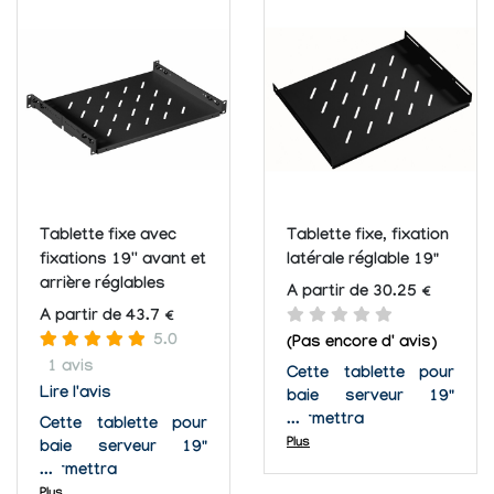
Tablette fixe avec
Tablette fixe, fixation
fixations 19'' avant et
latérale réglable 19"
arrière réglables
A partir de 30.25 €
A partir de 43.7 €
5.0
(Pas encore d' avis)
1 avis
Cette tablette pour
Lire l'avis
baie serveur 19"
permettra
Cette tablette pour
d'organiser vos baies
Plus
baie serveur 19"
comme vous
permettra
l'entendez. En effet,