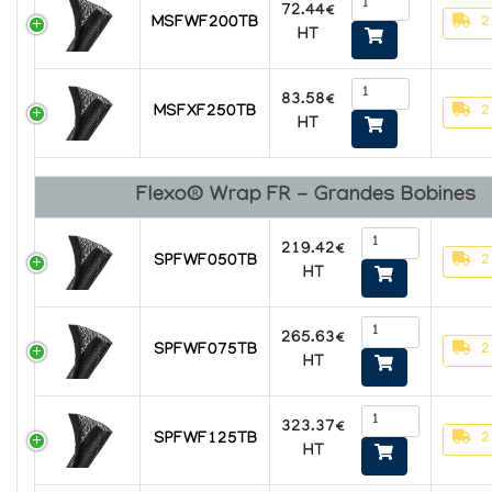
72.44€
2
MSFWF200TB
HT
83.58€
2
MSFXF250TB
HT
Flexo® Wrap FR - Grandes Bobines
219.42€
2
SPFWF050TB
HT
265.63€
2
SPFWF075TB
HT
323.37€
2
SPFWF125TB
HT