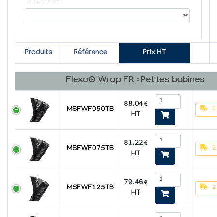
Produits
Référence
Prix HT
Flexo® Wrap FR : Petites bobines
88.04€
2
MSFWF050TB
HT
81.22€
2
MSFWF075TB
HT
79.46€
2
MSFWF125TB
HT