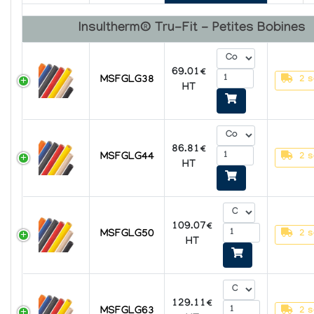
Insultherm® Tru-Fit - Petites Bobines
69.01€
MSFGLG38
2 s
HT
86.81€
MSFGLG44
2 s
HT
109.07€
MSFGLG50
2 s
HT
129.11€
MSFGLG63
2 s