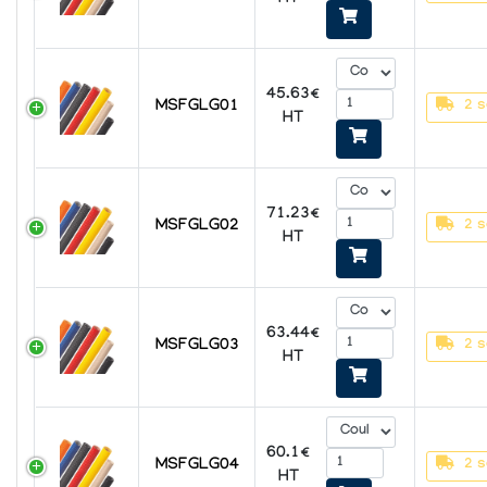
HT
45.63€
MSFGLG01
2 s
HT
71.23€
MSFGLG02
2 s
HT
63.44€
MSFGLG03
2 s
HT
60.1€
MSFGLG04
2 s
HT