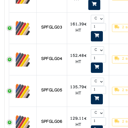
161.39€
SPFGLG03
2 s
HT
152.48€
SPFGLG04
2 s
HT
135.79€
SPFGLG05
2 s
HT
129.11€
SPFGLG06
2 s
HT