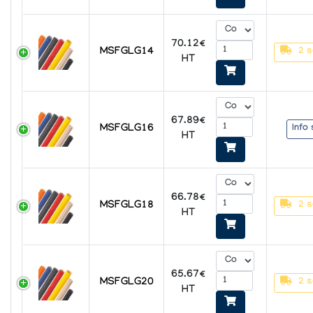
70.12€
MSFGLG14
2 s
HT
67.89€
MSFGLG16
Info
HT
66.78€
MSFGLG18
2 s
HT
65.67€
MSFGLG20
2 s
HT