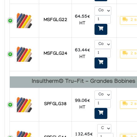
64.55€
MSFGLG22
2 s
HT
63.44€
MSFGLG24
2 s
HT
Insultherm® Tru-Fit - Grandes Bobines
99.06€
SPFGLG38
2 s
HT
132.45€