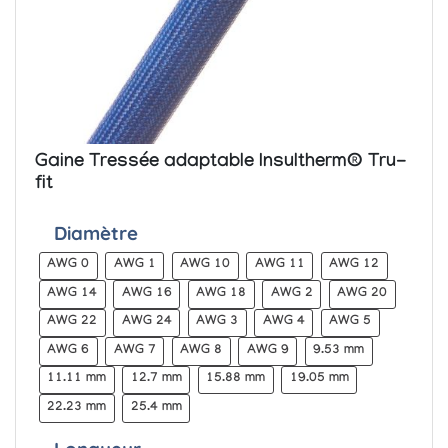
Gaine Tressée adaptable Insultherm® Tru-
fit
Diamètre
AWG 0
AWG 1
AWG 10
AWG 11
AWG 12
AWG 14
AWG 16
AWG 18
AWG 2
AWG 20
AWG 22
AWG 24
AWG 3
AWG 4
AWG 5
AWG 6
AWG 7
AWG 8
AWG 9
9.53 mm
11.11 mm
12.7 mm
15.88 mm
19.05 mm
22.23 mm
25.4 mm