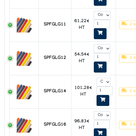
61.22€
SPFGLG11
2 s
HT
54.54€
SPFGLG12
2 s
HT
101.28€
SPFGLG14
2 s
HT
96.83€
SPFGLG16
2 s
HT