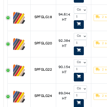
94.61€
SPFGLG18
2 s
HT
92.38€
SPFGLG20
2 s
HT
90.15€
SPFGLG22
2 s
HT
89.04€
SPFGLG24
2 s
HT