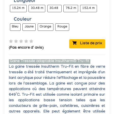
Longueur
15.24 m
30.48 m
30.48
76.2 m
152.4 m
Couleur
Bleu
Jaune
Orange
Rouge
Liste de prix
(Pas encore d' avis)
Gaine Tressée adaptable Insultherm® Tru-fit
La
gaine tressée Insultherm Tru-Fit
en fibre de verre
tressée a été
traité thermiquement
et imprégnée d'un
liant acrylique pour
réduire l'effilochage et la poussière
lors de l'assemblage.
La gaine est conçue pour des
applications où des
températures peuvent atteindre
649°C.
Tru-Fit est utilisée comme isolant primaire sur
les
applications basse tension
telles que les
conducteurs de grille-pain, cafetières, cuisinières et
autres appareils. Elle peut également être utilisée