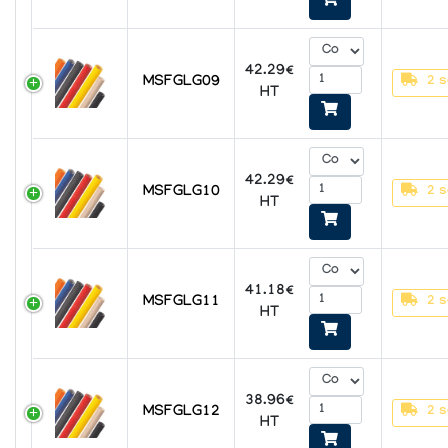
42.29€
MSFGLG09
2 s
HT
42.29€
MSFGLG10
2 s
HT
41.18€
MSFGLG11
2 s
HT
38.96€
MSFGLG12
2 s
HT