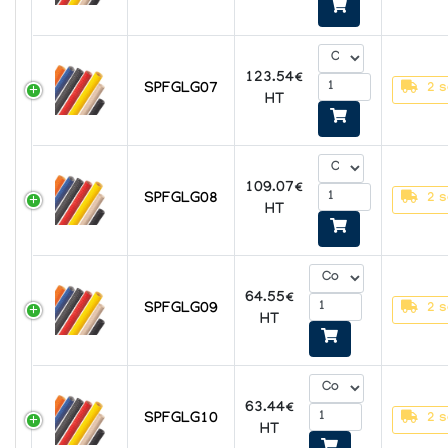
123.54€
SPFGLG07
2 s
HT
109.07€
SPFGLG08
2 s
HT
64.55€
SPFGLG09
2 s
HT
63.44€
SPFGLG10
2 s
HT