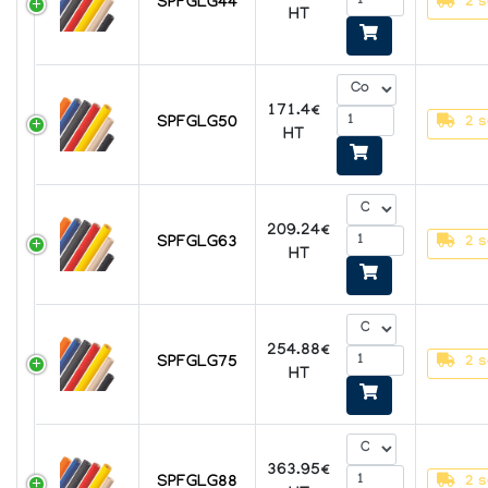
SPFGLG44
2 s
HT
171.4€
SPFGLG50
2 s
HT
209.24€
SPFGLG63
2 s
HT
254.88€
SPFGLG75
2 s
HT
363.95€
SPFGLG88
2 s