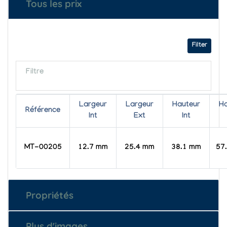
Tous les prix
Filter
Filtre
Largeur
Largeur
Hauteur
Ha
Référence
Int
Ext
Int
MT-00205
12.7 mm
25.4 mm
38.1 mm
57
Propriétés
Plus d'images