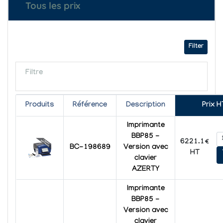
Tous les prix
Filter
Filtre
Produits
Référence
Description
Prix H
Imprimante
BBP85 -
6221.1€
BC-198689
Version avec
HT
clavier
AZERTY
Imprimante
BBP85 -
Version avec
clavier