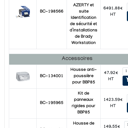
AZERTY et
6491.88€
BC-198566
suite
HT
Identification
de sécurité et
d’installations
de Brady
Workstation
Accessoires
Housse anti-
47.92€
BC-134001
poussière
HT
pour BBP85
Kit de
1423.59€
panneaux
BC-195965
HT
rigides pour
BBP85
Housse de
149.55€