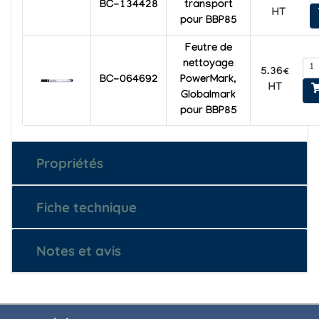
BC-134428
transport
HT
pour BBP85
Feutre de
nettoyage
5.36€
BC-064692
PowerMark,
HT
Globalmark
pour BBP85
Propriétés
Fiche technique
Notes et avis