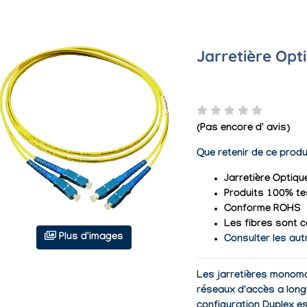
Jarretière Op
(Pas encore d' avis)
Que retenir de ce produ
Jarretière Optiq
Produits 100% te
Conforme ROHS
Les fibres sont c
Plus d'images
Consulter les aut
Les jarretières monomo
réseaux d'accès a long
configuration Duplex es