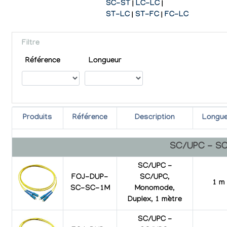
SC-ST
|
LC-LC
|
ST-LC
|
ST-FC
|
FC-LC
Filtre
Référence
Longueur
Produits
Référence
Description
Longue
SC/UPC - S
SC/UPC -
FOJ-DUP-
SC/UPC,
1 m
SC-SC-1M
Monomode,
Duplex, 1 mètre
SC/UPC -