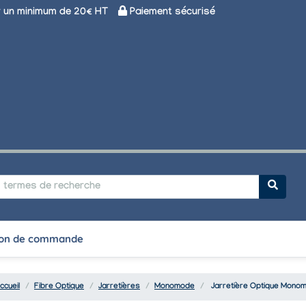
un minimum de 20€ HT
Paiement sécurisé
on de commande
ccueil
Fibre Optique
Jarretières
Monomode
Jarretière Optique Mono