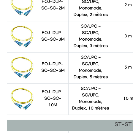
FOJ-DUP-
SC/UPC,
2 m
SC-SC-2M
Monomode,
Duplex, 2 mètres
SC/UPC -
FOJ-DUP-
SC/UPC,
3 m
SC-SC-3M
Monomode,
Duplex, 3 mètres
SC/UPC -
FOJ-DUP-
SC/UPC,
5 m
SC-SC-5M
Monomode,
Duplex, 5 mètres
SC/UPC -
FOJ-DUP-
SC/UPC,
SC-SC-
10 
Monomode,
10M
Duplex, 10 mètres
ST-ST