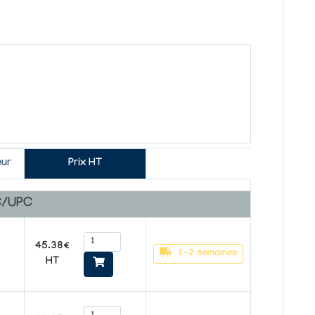
ur
Prix HT
C/UPC
45.38€
1-2 semaines
HT