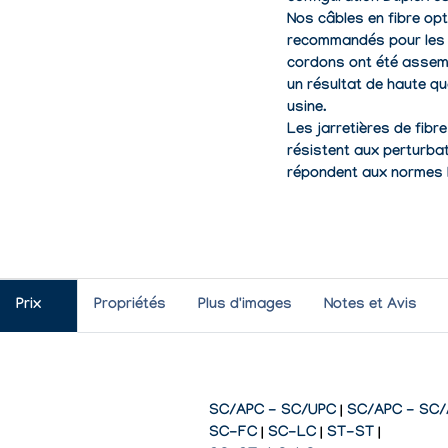
Nos câbles en fibre op
recommandés pour les 
cordons ont été assembl
un résultat de haute qu
usine.
Les jarretières de fib
résistent aux perturba
répondent aux
normes
Prix
Propriétés
Plus d'images
Notes et Avis
SC/APC - SC/UPC
|
SC/APC - SC
SC-FC
|
SC-LC
|
ST-ST
|