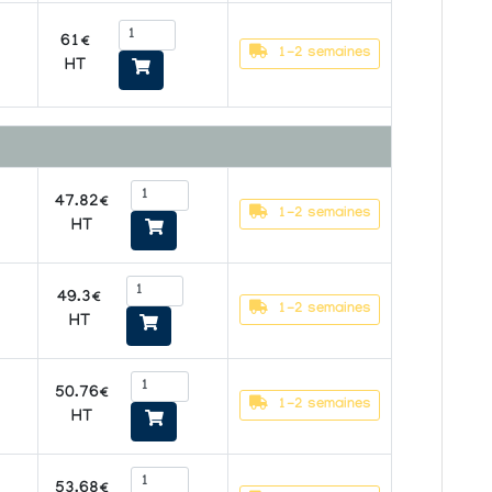
61€
1-2 semaines
m
HT
47.82€
1-2 semaines
HT
49.3€
1-2 semaines
HT
50.76€
1-2 semaines
HT
53.68€