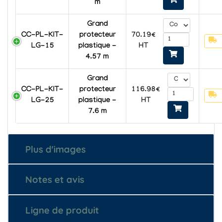
m
Grand
CC-PL-KIT-
protecteur
70.19€
LG-15
plastique -
HT
4.57 m
Grand
CC-PL-KIT-
protecteur
116.98€
LG-25
plastique -
HT
7.6 m
Plus d'images
Notes et avis
Ligne de produit