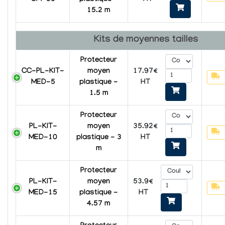
HT
15.2 m
Kits de moyennes tailles
Protecteur
CC-PL-KIT-
moyen
17.97€
MED-5
plastique -
HT
1.5 m
Protecteur
PL-KIT-
moyen
35.92€
MED-10
plastique - 3
HT
m
Protecteur
PL-KIT-
moyen
53.9€
MED-15
plastique -
HT
4.57 m