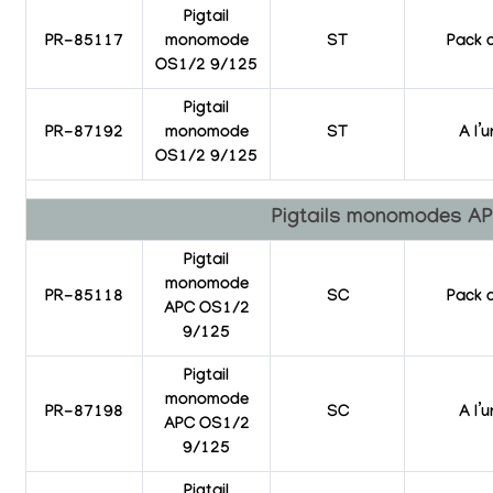
Pigtail
PR-85117
monomode
ST
Pack 
OS1/2 9/125
Pigtail
PR-87192
monomode
ST
A l’u
OS1/2 9/125
Pigtails monomodes A
Pigtail
monomode
PR-85118
SC
Pack 
APC OS1/2
9/125
Pigtail
monomode
PR-87198
SC
A l’u
APC OS1/2
9/125
Pigtail