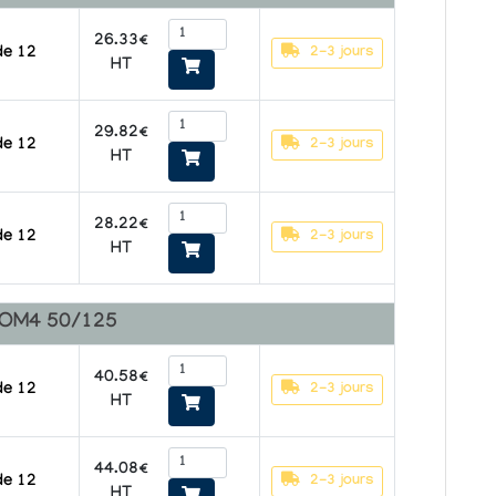
26.33€
2-3 jours
de 12
HT
29.82€
2-3 jours
de 12
HT
28.22€
2-3 jours
de 12
HT
s OM4 50/125
40.58€
2-3 jours
de 12
HT
44.08€
2-3 jours
de 12
HT