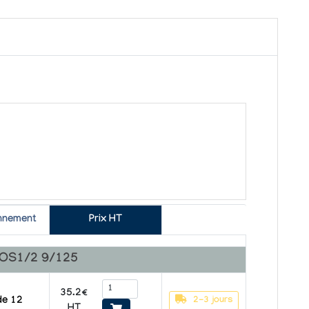
nnement
Prix HT
 OS1/2 9/125
35.2€
2-3 jours
de 12
HT