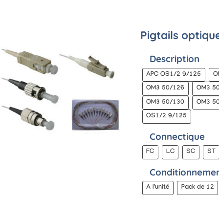
Pigtails optiqu
Description
APC OS1/2 9/125
O
OM3 50/126
OM3 5
OM3 50/130
OM3 5
OS1/2 9/125
Connectique
FC
LC
SC
ST
Conditionneme
A l'unité
Pack de 12