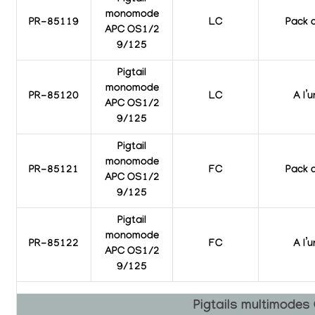
monomode
PR-85119
LC
Pack 
APC OS1/2
9/125
Pigtail
monomode
PR-85120
LC
A l’u
APC OS1/2
9/125
Pigtail
monomode
PR-85121
FC
Pack 
APC OS1/2
9/125
Pigtail
monomode
PR-85122
FC
A l’u
APC OS1/2
9/125
Pigtails multimode