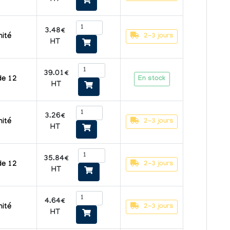
3.48€
2-3 jours
nité
HT
39.01€
En stock
de 12
HT
3.26€
2-3 jours
nité
HT
35.84€
2-3 jours
de 12
HT
4.64€
2-3 jours
nité
HT