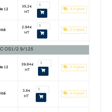
35.2€
2-3 jours
de 12
HT
2.94€
2-3 jours
nité
HT
PC OS1/2 9/125
39.64€
2-3 jours
de 12
HT
3.8€
2-3 jours
nité
HT