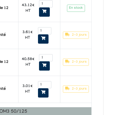
43.12€
En stock
de 12
HT
3.61€
2-3 jours
nité
HT
40.58€
2-3 jours
de 12
HT
3.01€
2-3 jours
nité
HT
s OM3 50/125