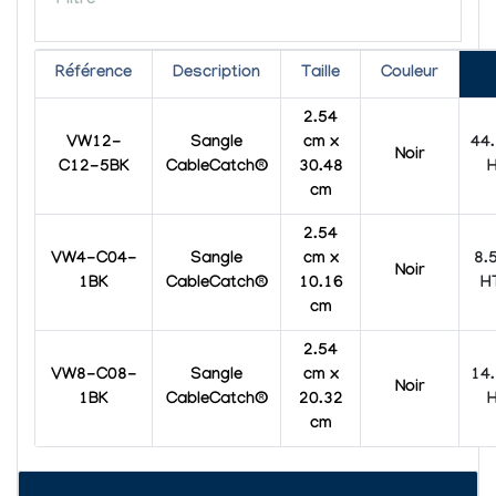
Filtre
Référence
Description
Taille
Couleur
2.54
44
VW12-
Sangle
cm x
Noir
C12-5BK
CableCatch®
30.48
cm
2.54
8.
VW4-C04-
Sangle
cm x
Noir
H
1BK
CableCatch®
10.16
cm
2.54
14
VW8-C08-
Sangle
cm x
Noir
1BK
CableCatch®
20.32
cm