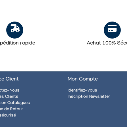
pédition rapide
Achat 100% Sécu
ce Client
Mon Compte
ctez-Nous
Identifiez-vous
es Clients
Inscription Newsletter
ion Catalogues
que de Retour
sécurisé