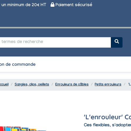
un minimum de 20€ HT
Paiement sécurisé
on de commande
ccueil
Sangles, clips, oeillets
Enrouleurs de câbles
Petits enrouleurs
'
'L'enrouleur' 
Ces flexibles, s'adopt