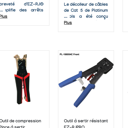
breveté d'EZ-RJ®
Le décolleur de câbles
simplifie des arrêts
de Cat 5 de Platinum
de paires torsadées
Plus
Tools a été conçu
au niveau de la prise
pour dénuder
Plus
du connecteur RJ45
rapidement les câbles
en permettant aux fils
de Cat 5 ou de Cat5e.
d'être passés dans le
Ce décolleur de
connecteur et d'être
câbles permet à
retirés hors de la face
l'installateur de
avant. La réduction
travailler rapidement,
de la distance...
efficacement, et avec
peu d'effort afin de...
Outil de compression
Outil à sertir résistant