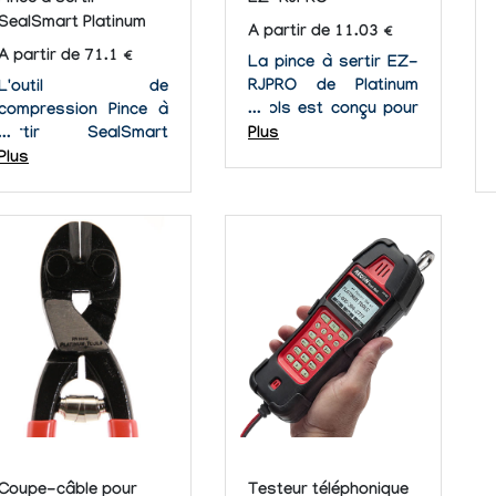
Pince à sertir
EZ-RJPRO
SealSmart Platinum
A partir de 11.03 €
A partir de 71.1 €
La pince à sertir EZ-
RJPRO de Platinum
L'outil de
Tools est conçu pour
compression Pince à
les professionnels,
sertir SealSmart
Plus
fournissant une
Platinum offre une
Plus
puissance de rachet
manière simple,
élevée. Avec une
efficace et fiable pour
plate-forme ultra
sertir les câbles
stable pour des
coaxiaux utilisés dans
terminaisons
CATV aujourd'hui,
conformes et qu'on
DSS, et de sécurité.
peut répéter.
Le SealSmart
comprend des
adaptateurs pour F,
RCA et des...
Coupe-câble pour
Testeur téléphonique