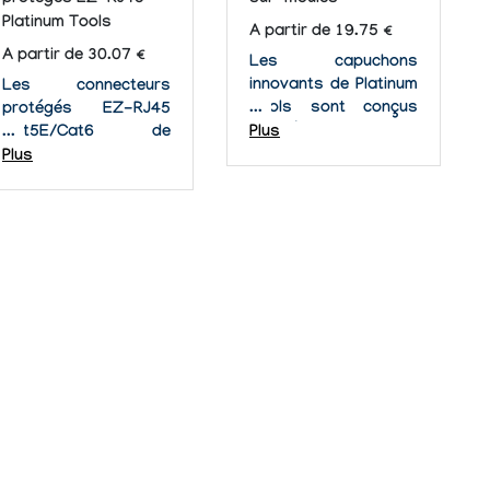
protégés EZ-RJ45
sur-moulés
Platinum Tools
A partir de 19.75 €
A partir de 30.07 €
Les capuchons
innovants de Platinum
Les connecteurs
Tools sont conçus
protégés EZ-RJ45
pour être serties par
Cat5E/Cat6 de
Plus
replis avec les
Platinum Tools offre
Plus
prises/connecteurs
une conception unique
EZ-RJ45®, pour un
et facile à utiliser. Ils
patch cable à aspect
sont protégés grâce
professionnel. Le
à un logement coulé
capuchon à l'épreuve
sous pression,
des accrocs se
rendant ce produit
verouille au-dessus
inégalé dans sa
de la prise...
gamme. Inclut une
terre interne...