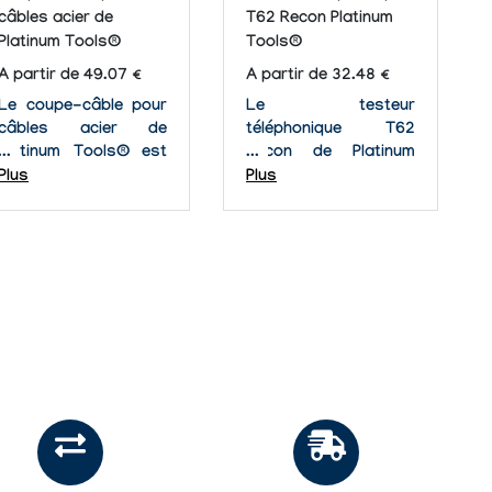
câbles acier de
T62 Recon Platinum
Platinum Tools®
Tools®
A partir de 49.07 €
A partir de 32.48 €
Le coupe-câble pour
Le testeur
câbles acier de
téléphonique T62
Platinum Tools® est
Recon de Platinum
une pince
Tools® possède les
Plus
Plus
performante pouvant
caractéristiques de
s'utiliser à une main
plusieurs testeurs
pour couper une large
différents en une
variété de matériaux
seule unité compacte.
durs tels que des fils
Cet outil de test
en acier inoxydables
robuste peut être le
ou des cordes de
seul instrument à
piano par exemple. La
posséder pour
lame...
diagnostiquer les...