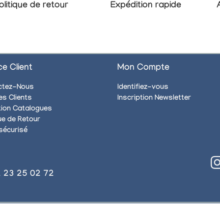
olitique de retour
Expédition rapide
ce Client
Mon Compte
ctez-Nous
Identifiez-vous
es Clients
Inscription Newsletter
ion Catalogues
que de Retour
sécurisé
)2 23 25 02 72
. Tous droits réservés.