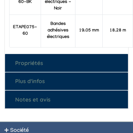
60-BK
électriques -
Noir
Bandes
ETAPE075-
adhésives
19.05 mm
18.28 m
60
électriques
Propriétés
Plus d'infos
Notes et avis
Société