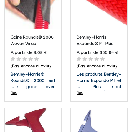
robuste mais
mécanique de
uniforme. Elle résiste
canalisations et le
à des...
maintien de câblages
électriques....
Gaine Roundit® 2000
Bentley-Harris
Woven Wrap
Expando® PT Plus
A partir de 9.08 €
A partir de 355.64 €
(Pas encore d' avis)
(Pas encore d' avis)
Bentley-Harris®
Les produits Bentley-
Roundit® 2000 est
Harris Expando PT et
une gaine avec
PT Plus sont
mémoire de forme,
résistants, légers et
Plus
Plus
tissée à partir de
conçus afin de
monofilaments et
protéger les
multifilaments
canalisations et les
polyester. Cette
faisceaux électriques
gaine a été conçue
contre le frottement,
pour la protection
le cisaillement et