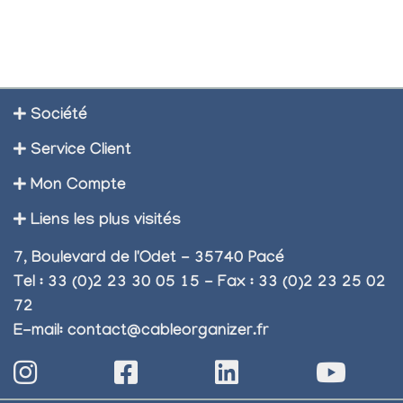
14001 & TS16949. Ce
protection mécanique
matériau est fabriqué
et pour la protection
à partir de polyester
EMI.Cette
et de fils de nylon
caractéristique tient
métallisé, ce qui crée
compte de
un produit...
l'installation facile et
Société
rapide ainsi que de la
transmission par...
Service Client
Mon Compte
Liens les plus visités
7, Boulevard de l'Odet - 35740 Pacé
Tel : 33 (0)2 23 30 05 15 - Fax : 33 (0)2 23 25 02
72
E-mail:
contact@cableorganizer.fr