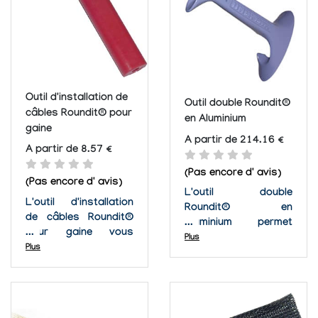
mécanique de
l'abrasion. Le...
canalisations et au
maintien de
câblages...
Outil d'installation de
Outil double Roundit®
câbles Roundit® pour
en Aluminium
gaine
A partir de 214.16 €
A partir de 8.57 €
(Pas encore d' avis)
(Pas encore d' avis)
L'outil double
L'outil d'installation
Roundit® en
de câbles Roundit®
Aluminium permet
pour gaine vous
d'appliquer ou
Plus
permet d'appliquer ou
Plus
d'enlever rapidement
d'enlever rapidement
et facilement les
et facilement les
gaines autour de vos
gaines autour de vos
câbles. Un matériel en
câbles.La conception
aluminium durable,