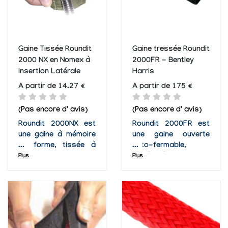
Gaine Tissée Roundit
Gaine tressée Roundit
2000 NX en Nomex à
2000FR - Bentley
Insertion Latérale
Harris
A partir de 14.27 €
A partir de 175 €
(Pas encore d' avis)
(Pas encore d' avis)
Roundit 2000NX est
Roundit 2000FR est
une gaine à mémoire
une gaine ouverte
de forme, tissée à
auto-fermable,
partir de mono
tissée à partir de
Plus
Plus
filaments PPS et
monofilaments et
Nomex, traitée
multifilaments
hydrofuge-oléofuge.
polyester flamme
Ce mélange en mailles
retardé. Roundit
plates lui donne un
2000FR est conçue
aspect et une texture
pour la protection