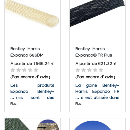
pratique de cet outil
résistant à la plupart
diminue le temps
des travaux difficiles,
d'installation et est la
il est léger pour une
meilleure pour des...
grande...
Bentley-Harris
Bentley-Harris
Expando 686DM
Expando® FR Plus
A partir de 1566.24 €
A partir de 621.32 €
(Pas encore d' avis)
(Pas encore d' avis)
Les produits
La gaine Bentley-
Expando Bentley-
Harris Expando FR
Harris sont des
Plus est utilisée dans
surgaines
une grande diversité
Plus
Plus
résistantes et
d'applications.
légères que l'on utilise
Tressée à partir de
pour empêcher les
monofilament de
faisceaux de câbles,
0.010' pour une