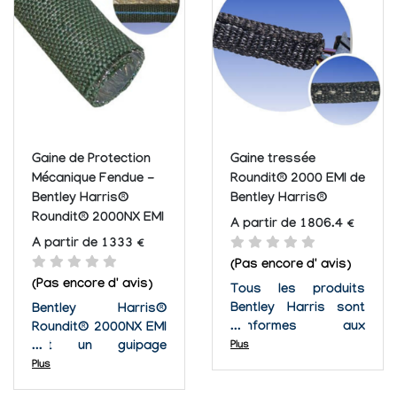
les tuyaux, raccords,
utilisation continue à
et les harnais de fils
des températures
électriques de
comprises entre...
s'emmêler, de
s'entailler et de
subir...
Gaine de Protection
Gaine tressée
Mécanique Fendue -
Roundit® 2000 EMI de
Bentley Harris®
Bentley Harris®
Roundit® 2000NX EMI
A partir de 1806.4 €
A partir de 1333 €
(Pas encore d' avis)
(Pas encore d' avis)
Tous les produits
Bentley Harris sont
Bentley Harris®
conformes aux
Roundit® 2000NX EMI
normes ROHS et ont
est un guipage
Plus
une durée de vie
d'auto-emballage qui
Plus
indéfinie. Certifié ISO
a été créé pour la