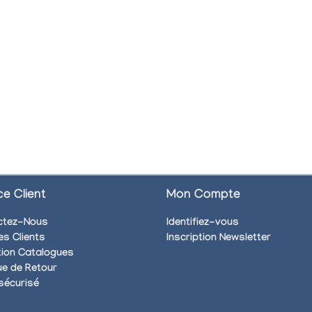
ce Client
Mon Compte
ctez-Nous
Identifiez-vous
es Clients
Inscription Newsletter
ion Catalogues
que de Retour
sécurisé