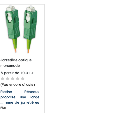
Jarretière optique
monomode
A partir de 10.01 €
(Pas encore d' avis)
Platine Réseaux
propose une large
gamme de jarretières
optiques monomodes
Plus