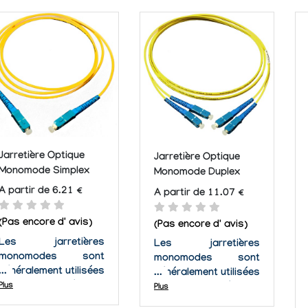
Jarretière Optique
Jarretière Optique
Monomode Simplex
Monomode Duplex
A partir de 6.21 €
A partir de 11.07 €
(Pas encore d' avis)
(Pas encore d' avis)
Les jarretières
Les jarretières
monomodes sont
monomodes sont
généralement utilisées
généralement utilisées
pour des réseaux
Plus
pour des réseaux
Plus
d'accès a longue
d'accès a longue