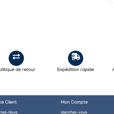
distance et de grande
distance et de grande
rapidité. Nos câbles
rapidité. La
en fibre optique
configuration Duplex
(types LSZH ou
est plus avantageuse
OFNR) sont
selon l'application.
recommandés pour
Nos câbles en fibre
les liaisons de
optique (types LSZH
brassage de réseaux.
ou OFNR) sont...
Ces...
olitique de retour
Expédition rapide
ce Client
Mon Compte
ctez-Nous
Identifiez-vous