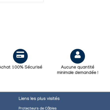
ou multimodes
conforme aux normes
ST, SC, LC, ou mixtes
pour vos applications
fibres optiques.
Toutes les gaines
sont LSOH (zéro
halogène pour un
faible dégagement
de...
Achat 100% Sécurisé
Aucune quantité
minimale demandée !
Liens les plus visités
Protecteurs de Câbles