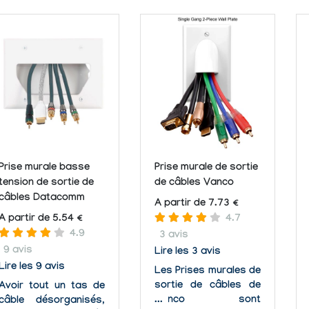
Prise murale basse
Prise murale de sortie
tension de sortie de
de câbles Vanco
câbles Datacomm
A partir de 7.73 €
A partir de 5.54 €
4.7
4.9
3 avis
9 avis
Lire les 3 avis
Lire les 9 avis
Les Prises murales de
sortie de câbles de
Avoir tout un tas de
Vanco sont
câble désorganisés,