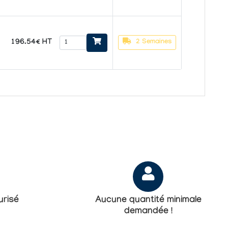
196.54€ HT
2 Semaines
risé
Aucune quantité minimale
demandée !