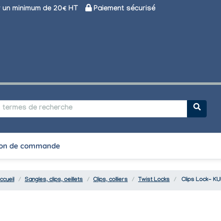
un minimum de 20€ HT
Paiement sécurisé
on de commande
ccueil
Sangles, clips, oeillets
Clips, colliers
Twist Locks
Clips Lock- K