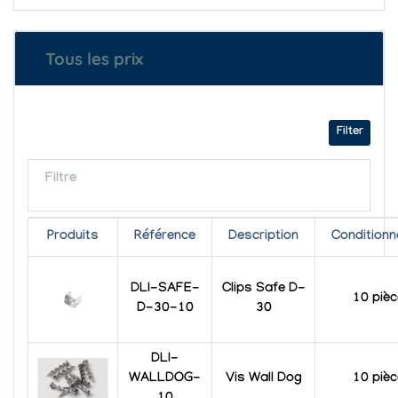
Tous les prix
Filter
Filtre
Produits
Référence
Description
Condition
DLI-SAFE-
Clips Safe D-
10 piè
D-30-10
30
DLI-
WALLDOG-
Vis Wall Dog
10 piè