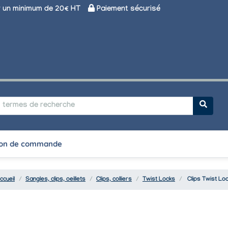
un minimum de 20€ HT
Paiement sécurisé
on de commande
ccueil
Sangles, clips, oeillets
Clips, colliers
Twist Locks
Clips Twist Lo