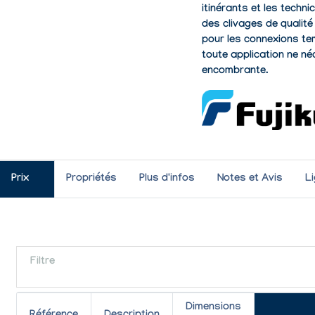
itinérants et les techni
des clivages de qualit
pour les connexions temp
toute application ne né
encombrante.
Prix
Propriétés
Plus d'infos
Notes et Avis
L
Filtre
Dimensions