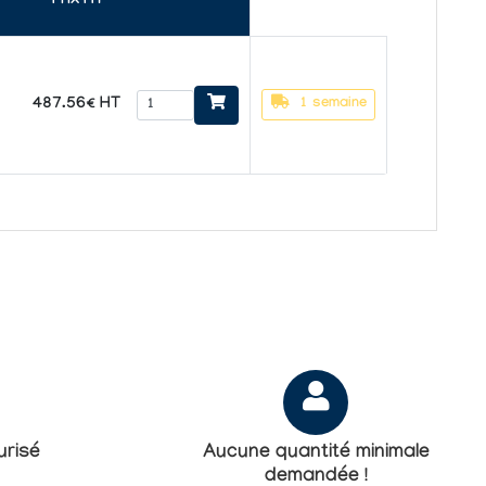
Prix HT
487.56€ HT
1 semaine
risé
Aucune quantité minimale
demandée !