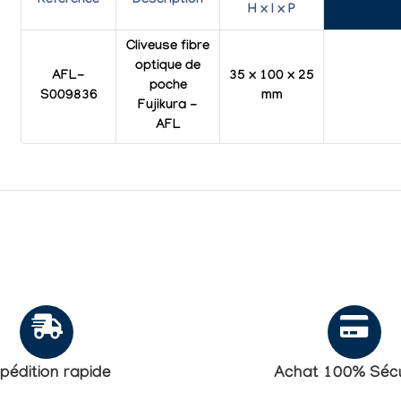
Référence
Description
H x l x P
Cliveuse fibre
optique de
AFL-
35 x 100 x 25
poche
S009836
mm
Fujikura -
AFL
pédition rapide
Achat 100% Sécu