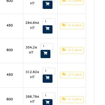
2-3 jours
600
HT
284.64€
2-3 jours
450
HT
354.2€
2-3 jours
600
HT
312.62€
2-3 jours
450
HT
398.78€
2-3 jours
600
HT