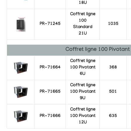
18U
Coffret ligne
100
PR-71245
1035
Standard
21U
Coffret ligne 100 Pivotan
Coffret ligne
PR-71664
100 Pivotant
368
6U
Coffret ligne
PR-71665
100 Pivotant
501
9U
Coffret ligne
PR-71666
100 Pivotant
635
12U