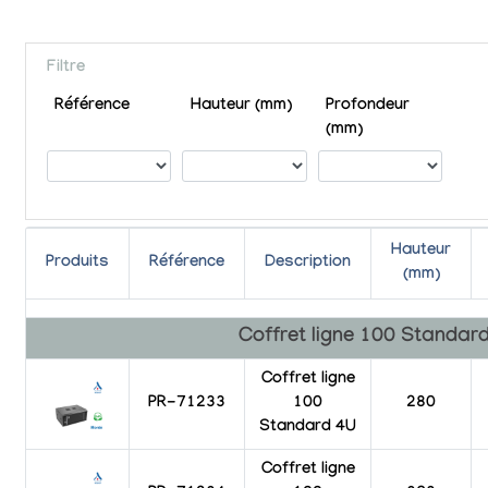
Filtre
Référence
Hauteur (mm)
Profondeur
(mm)
Hauteur
Produits
Référence
Description
(mm)
Coffret ligne 100 Standar
Coffret ligne
PR-71233
100
280
Standard 4U
Coffret ligne