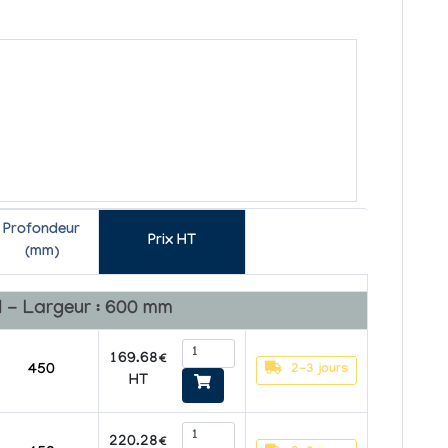
Profondeur
Prix HT
(mm)
d - Largeur : 600 mm
169.68€
2-3 jours
450
HT
220.28€