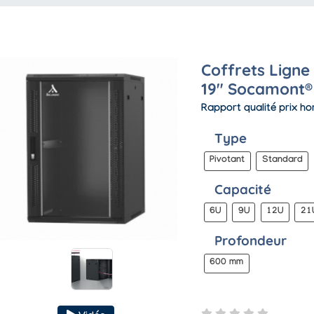
Coffrets Ligne
19" Socamont®
Rapport qualité prix h
Type
Pivotant
Standard
Capacité
6U
9U
12U
21
Profondeur
600 mm