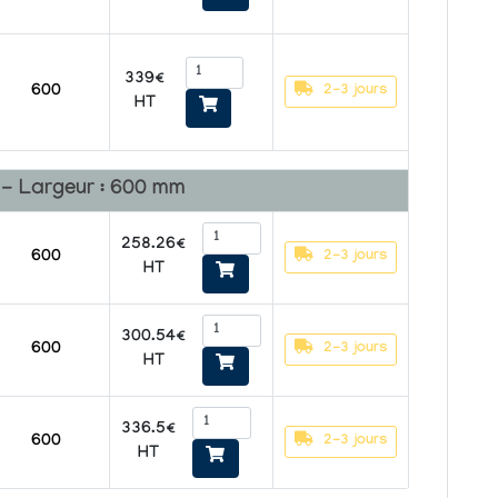
339€
2-3 jours
600
HT
t - Largeur : 600 mm
258.26€
2-3 jours
600
HT
300.54€
2-3 jours
600
HT
336.5€
2-3 jours
600
HT