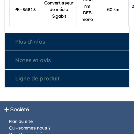
1550
Convertisseur
nm
PR-85818
de média
60 km
DFB
Gigabit
mono
Plus d'infos
Notes et avis
Ligne de produit
Société
Plan du site
Qui-sommes nous ?