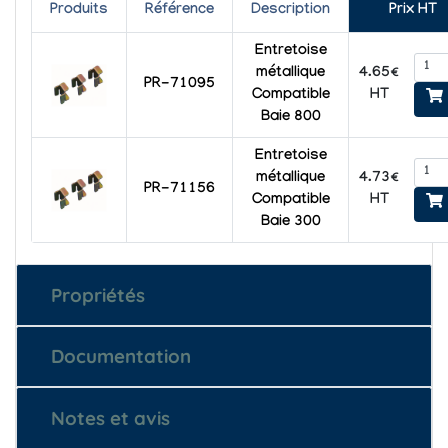
Produits
Référence
Description
Prix HT
Entretoise
4.65€
métallique
PR-71095
HT
Compatible
Baie 800
Entretoise
4.73€
métallique
PR-71156
HT
Compatible
Baie 300
Propriétés
Documentation
Notes et avis