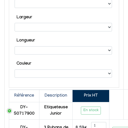
Largeur
Longueur
Couleur
Référence
Description
Prix HT
DY-
Etiqueteuse
En stock
S0717900
Junior
8.59€
DY-
3 Rubans de