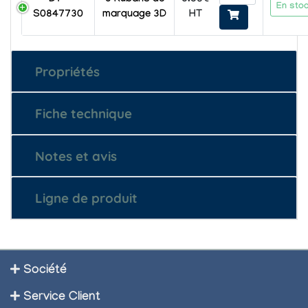
En stoc
HT
S0847730
marquage 3D
Propriétés
Fiche technique
Notes et avis
Ligne de produit
Société
Service Client