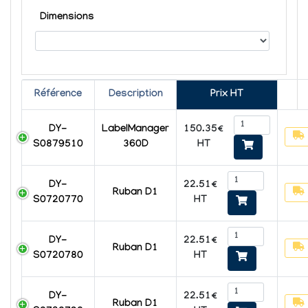
Dimensions
Référence
Description
Prix HT
150.35€
DY-
LabelManager
HT
S0879510
360D
22.51€
DY-
Ruban D1
HT
S0720770
22.51€
DY-
Ruban D1
HT
S0720780
22.51€
DY-
Ruban D1