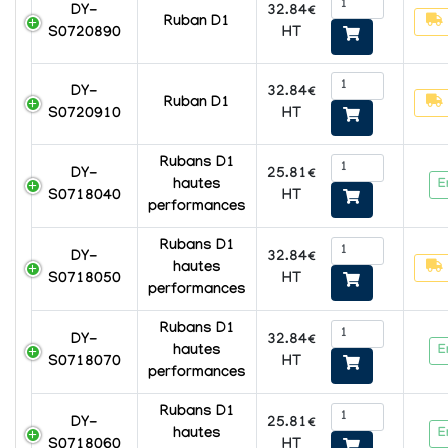
32.84€
DY-
Ruban D1
HT
S0720890
32.84€
DY-
Ruban D1
HT
S0720910
Rubans D1
25.81€
DY-
E
hautes
HT
S0718040
performances
Rubans D1
32.84€
DY-
hautes
HT
S0718050
performances
Rubans D1
32.84€
DY-
E
hautes
HT
S0718070
performances
Rubans D1
25.81€
DY-
E
hautes
HT
S0718060