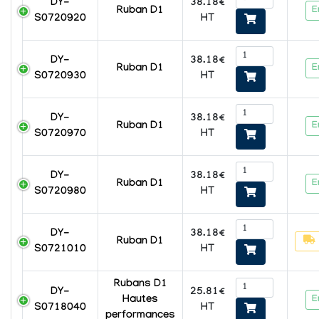
38.18€
DY-
E
Ruban D1
HT
S0720920
38.18€
DY-
E
Ruban D1
HT
S0720930
38.18€
DY-
E
Ruban D1
HT
S0720970
38.18€
DY-
E
Ruban D1
HT
S0720980
38.18€
DY-
Ruban D1
HT
S0721010
Rubans D1
25.81€
DY-
E
Hautes
HT
S0718040
performances