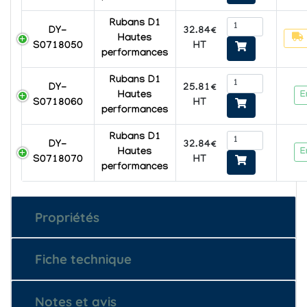
Rubans D1
32.84€
DY-
Hautes
HT
S0718050
performances
Rubans D1
25.81€
DY-
E
Hautes
HT
S0718060
performances
Rubans D1
32.84€
DY-
E
Hautes
HT
S0718070
performances
Propriétés
Fiche technique
Notes et avis