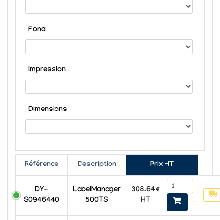
Fond
Impression
Dimensions
Référence
Description
Prix HT
308.64€
DY-
LabelManager
HT
S0946440
500TS