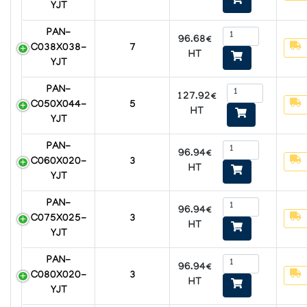
YJT
PAN-
96.68€
C038X038-
7
HT
YJT
PAN-
127.92€
C050X044-
5
HT
YJT
PAN-
96.94€
C060X020-
3
HT
YJT
PAN-
96.94€
C075X025-
3
HT
YJT
PAN-
96.94€
C080X020-
3
HT
YJT