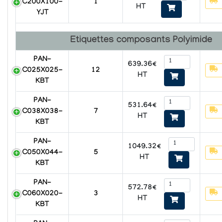
C200X100-
1
HT
YJT
Etiquettes composants
Polyimide
PAN-
639.36€
C025X025-
12
HT
KBT
PAN-
531.64€
C038X038-
7
HT
KBT
PAN-
1049.32€
C050X044-
5
HT
KBT
PAN-
572.78€
C060X020-
3
HT
KBT