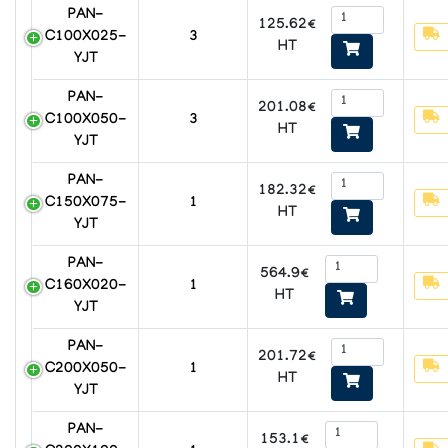
PAN-
125.62€
C100X025-
3
HT
YJT
PAN-
201.08€
C100X050-
3
HT
YJT
PAN-
182.32€
C150X075-
1
HT
YJT
PAN-
564.9€
C160X020-
1
HT
YJT
PAN-
201.72€
C200X050-
1
HT
YJT
PAN-
153.1€