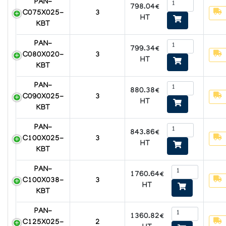
PAN-
798.04€
C075X025-
3
HT
KBT
PAN-
799.34€
C080X020-
3
HT
KBT
PAN-
880.38€
C090X025-
3
HT
KBT
PAN-
843.86€
C100X025-
3
HT
KBT
PAN-
1760.64€
C100X038-
3
HT
KBT
PAN-
1360.82€
C125X025-
2