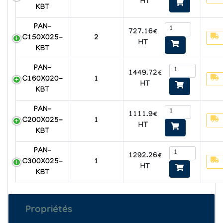
HT
KBT
PAN-
727.16€
C150X025-
2
HT
KBT
PAN-
1449.72€
C160X020-
1
HT
KBT
PAN-
1111.9€
C200X025-
1
HT
KBT
PAN-
1292.26€
C300X025-
1
HT
KBT
Propriétés