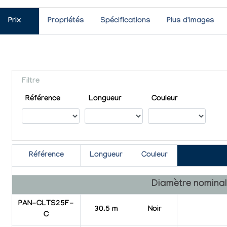
Prix
Propriétés
Spécifications
Plus d'images
Filtre
Référence
Longueur
Couleur
Référence
Longueur
Couleur
Diamètre nominal
PAN-CLTS25F-
30.5 m
Noir
C