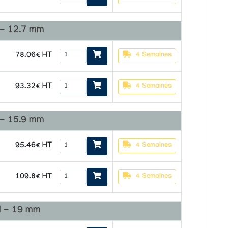
 - 12.7 mm
78.06€ HT
4 Semaines
93.32€ HT
4 Semaines
 - 15.9 mm
95.46€ HT
4 Semaines
109.8€ HT
4 Semaines
l - 19 mm