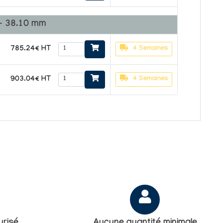
- 38.10 mm
785.24€ HT
4 Semaines
903.04€ HT
4 Semaines