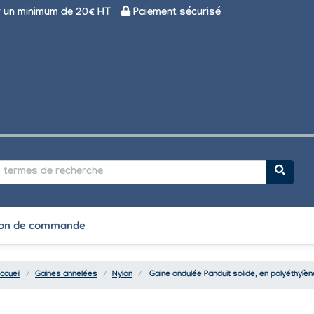
un minimum de 20€ HT
Paiement sécurisé
on de commande
ccueil
Gaines annelées
Nylon
Gaine ondulée Panduit solide, en polyéthylèn