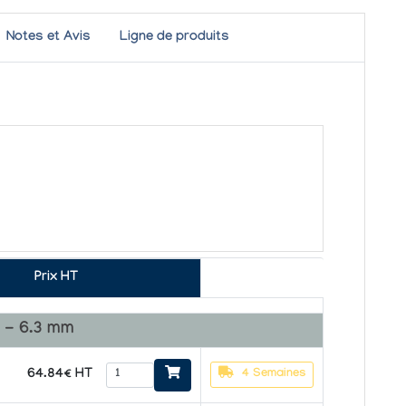
Notes et Avis
Ligne de produits
Prix HT
 - 6.3 mm
64.84€ HT
4 Semaines