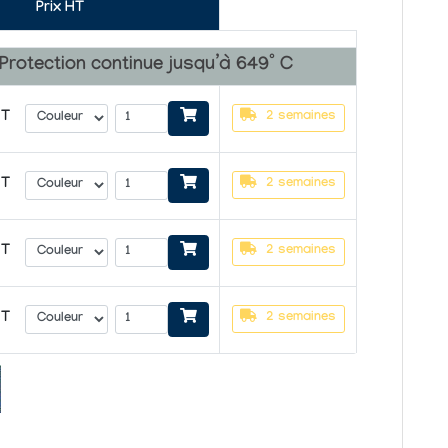
Prix HT
Protection continue jusqu’à 649° C
HT
2 semaines
HT
2 semaines
HT
2 semaines
HT
2 semaines