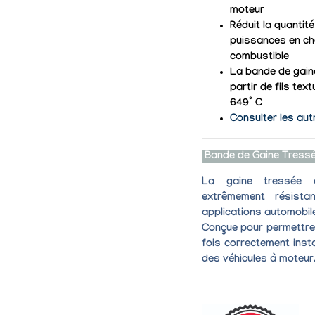
moteur
Réduit la quantit
puissances en ch
combustible
La bande de gaine
partir de fils tex
649° C
Consulter les aut
Bande de Gaine Tress
La
gaine tressée e
extrêmement résista
applications automobi
Conçue pour permettre 
fois correctement insta
des véhicules à moteur