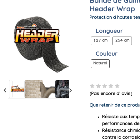
Bande de Gain
Header Wrap
Protection à hautes t
Longueur
127 cm
254 cm
Couleur
Naturel
(Pas encore d' avis)
Que retenir de ce produ
Résiste aux temp
performances de
Résistance chimiq
contre la corrosi