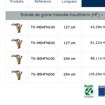
Produits
Référence
Longueur
Bande de gaine tressée Insultherm (HF) - 
42.29€ 
TX-MSHFN100
127 cm
61.22€ 
TX-MSHFN200
127 cm
66.11€ 
TX-BSHFN100
254 cm
105.29€ 
TX-BSHFN200
254 cm