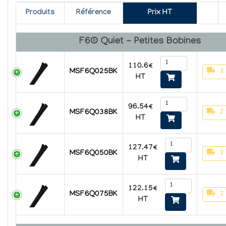
Produits
Référence
Prix HT
F6® Quiet - Petites Bobines
110.6€
2
MSF6Q025BK
HT
96.54€
2
MSF6Q038BK
HT
127.47€
2
MSF6Q050BK
HT
122.15€
2
MSF6Q075BK
HT