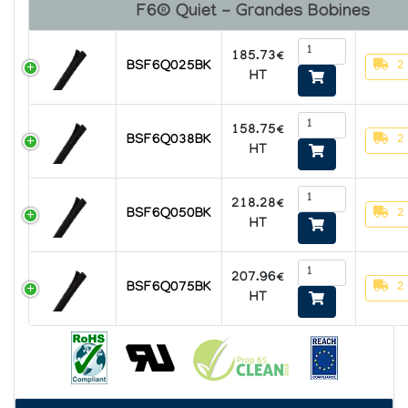
F6® Quiet - Grandes Bobines
185.73€
2
BSF6Q025BK
HT
158.75€
2
BSF6Q038BK
HT
218.28€
2
BSF6Q050BK
HT
207.96€
2
BSF6Q075BK
HT