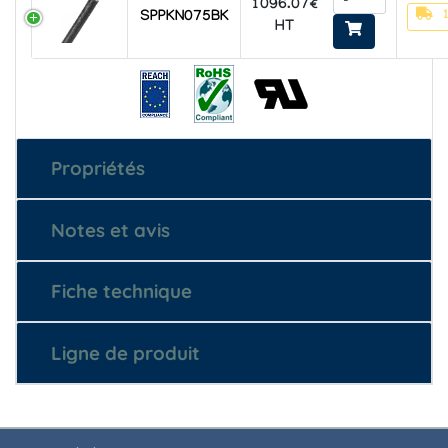
1096.07€
SPPKN075BK
HT
Propriétés
Notes et avis
Fiche technique
Ligne de produit