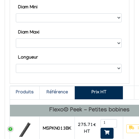
Diam Mini
Diam Maxi
Longueur
Produits
Référence
Prix HT
Flexo® Peek - Petites bobines
275.71€
MSPKN013BK
HT