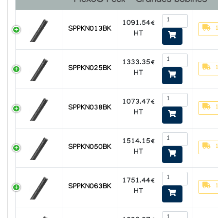
Flexo® Peek - Grandes bobines
1091.54€
SPPKN013BK
HT
1333.35€
SPPKN025BK
HT
1073.47€
SPPKN038BK
HT
1514.15€
SPPKN050BK
HT
1751.44€
SPPKN063BK
HT