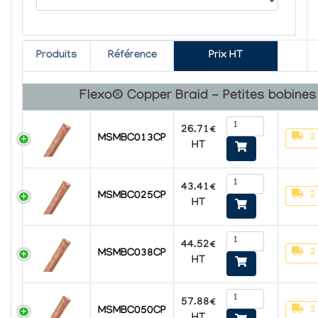
Produits
Référence
Prix HT
Flexo® Copper Braid - Petites bobines
26.71€
2
MSMBC013CP
HT
43.41€
2
MSMBC025CP
HT
44.52€
2
MSMBC038CP
HT
57.88€
2
MSMBC050CP