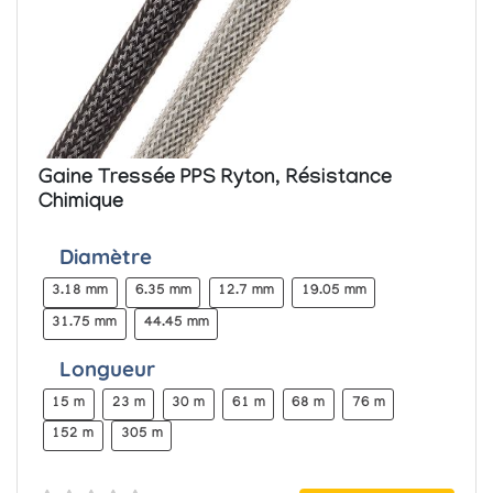
Gaine Tressée PPS Ryton, Résistance
Chimique
Diamètre
3.18 mm
6.35 mm
12.7 mm
19.05 mm
31.75 mm
44.45 mm
Longueur
15 m
23 m
30 m
61 m
68 m
76 m
152 m
305 m