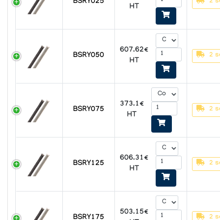
BSRY025
2 s
HT
607.62€
BSRY050
2 s
HT
373.1€
BSRY075
2 s
HT
606.31€
BSRY125
2 s
HT
503.15€
BSRY175
2 s