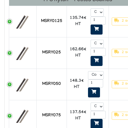
PPS Ryton - Petites Bobines
135.74€
MSRY0125
2 s
HT
162.66€
MSRY025
2 s
HT
148.3€
MSRY050
2 s
HT
137.54€
MSRY075
2 s
HT