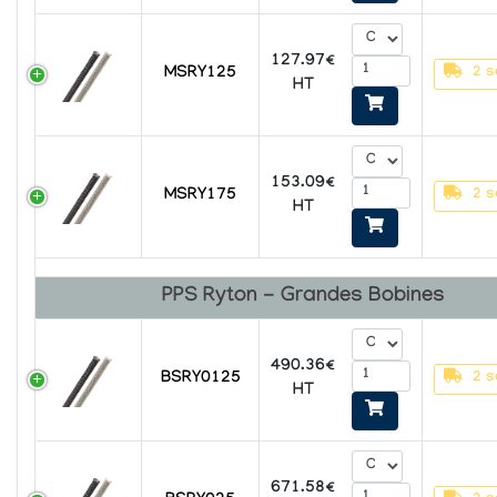
127.97€
MSRY125
2 s
HT
153.09€
MSRY175
2 s
HT
PPS Ryton - Grandes Bobines
490.36€
BSRY0125
2 s
HT
671.58€