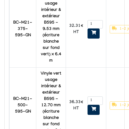
usage
intérieur &
extérieur
BC-M21-
B595 -
32.31€
1-2 j
375-
9.53 mm
HT
595-GN
(écriture
blanche
sur fond
vert) x 6.4
m
Vinyle vert
usage
intérieur &
extérieur
BC-M21-
B595 -
36.33€
1-2 j
500-
12.70 mm
HT
595-GN
(écriture
blanche
sur fond