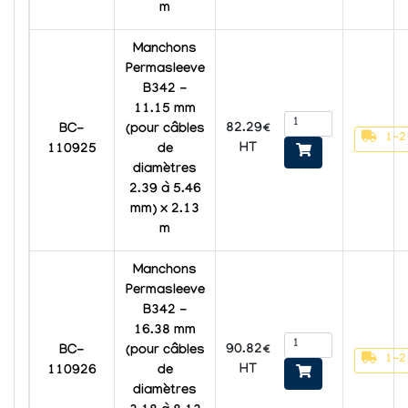
m
Manchons
Permasleeve
B342 -
11.15 mm
82.29€
BC-
(pour câbles
1-2
HT
110925
de
diamètres
2.39 à 5.46
mm) x 2.13
m
Manchons
Permasleeve
B342 -
16.38 mm
90.82€
BC-
(pour câbles
1-2
HT
110926
de
diamètres