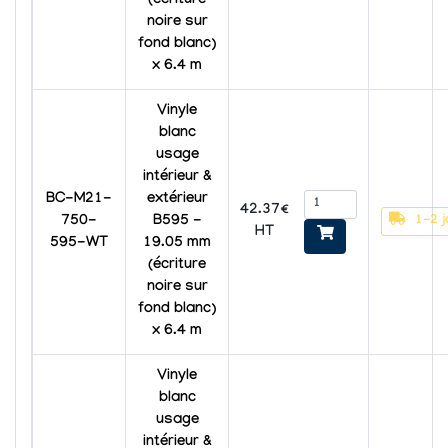
(écriture
noire sur
fond blanc)
x 6.4 m
Vinyle
blanc
usage
intérieur &
BC-M21-
extérieur
42.37€
1-2 j
750-
B595 -
HT
595-WT
19.05 mm
(écriture
noire sur
fond blanc)
x 6.4 m
Vinyle
blanc
usage
intérieur &