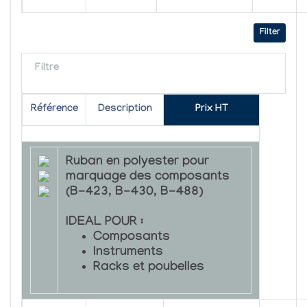
Filter
Filtre
Référence
Description
Prix HT
Ruban en polyester pour
marquage des composants
(B-423, B-430, B-488)
IDEAL POUR :
Composants
Instruments
Racks et poubelles