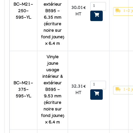
BC-M21-
extérieur
30.01€
1-2 j
250-
B595 -
HT
595-YL
6.35 mm
(écriture
noire sur
fond jaune)
x 6.4 m
Vinyle
jaune
usage
intérieur &
BC-M21-
extérieur
32.31€
1-2 j
375-
B595 -
HT
595-YL
9.53 mm
(écriture
noire sur
fond jaune)
x 6.4 m