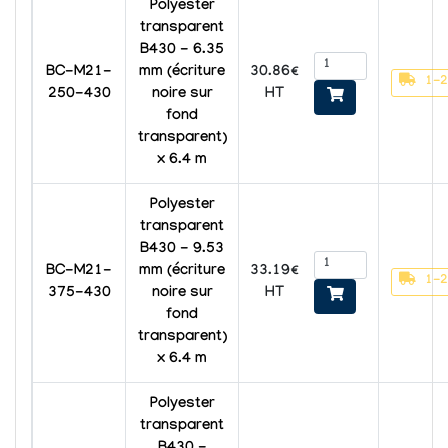
Polyester
transparent
B430 - 6.35
30.86€
BC-M21-
mm (écriture
1-2
HT
250-430
noire sur
fond
transparent)
x 6.4 m
Polyester
transparent
B430 - 9.53
33.19€
BC-M21-
mm (écriture
1-2
HT
375-430
noire sur
fond
transparent)
x 6.4 m
Polyester
transparent