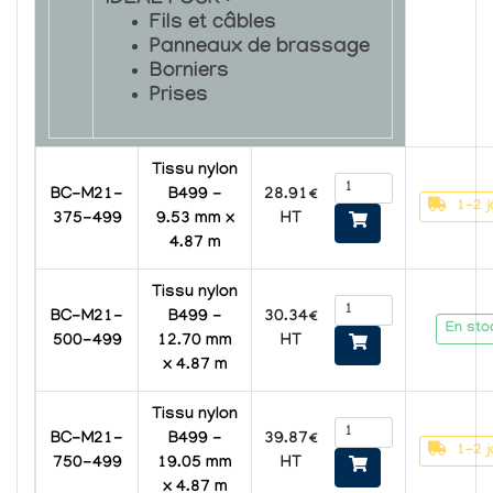
Fils et câbles
Panneaux de brassage
Borniers
Prises
Tissu nylon
28.91€
BC-M21-
B499 -
1-2 j
HT
375-499
9.53 mm x
4.87 m
Tissu nylon
30.34€
BC-M21-
B499 -
En sto
HT
500-499
12.70 mm
x 4.87 m
Tissu nylon
39.87€
BC-M21-
B499 -
1-2 j
HT
750-499
19.05 mm
x 4.87 m