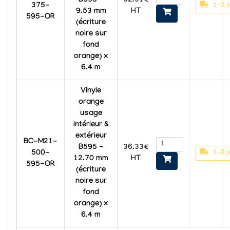
32.31€
B595 -
1-2 j
375-
HT
9.53 mm
595-OR
(écriture
noire sur
fond
orange) x
6.4 m
Vinyle
orange
usage
intérieur &
extérieur
BC-M21-
36.33€
B595 -
1-2 j
500-
HT
12.70 mm
595-OR
(écriture
noire sur
fond
orange) x
6.4 m