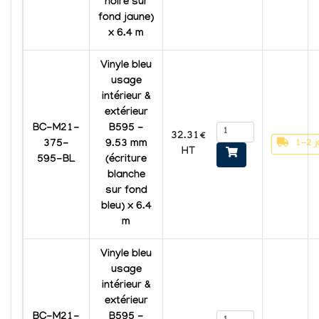
noire sur
fond jaune)
x 6.4 m
Vinyle bleu
usage
intérieur &
extérieur
BC-M21-
B595 -
32.31€
1-2 j
375-
9.53 mm
HT
595-BL
(écriture
blanche
sur fond
bleu) x 6.4
m
Vinyle bleu
usage
intérieur &
extérieur
BC-M21-
B595 -