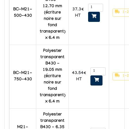
B430 -
12.70 mm
37.3€
BC-M21-
1-2
(écriture
HT
500-430
noire sur
fond
transparent)
x 6.4 m
Polyester
transparent
B430 -
19.05 mm
43.54€
BC-M21-
1-2
(écriture
HT
750-430
noire sur
fond
transparent)
x 6.4 m
Polyester
transparent
M21-
B430 - 6.35