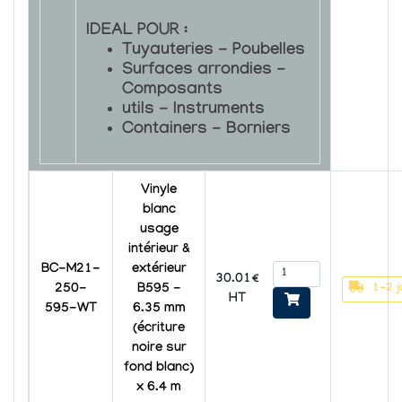
IDEAL POUR :
Tuyauteries - Poubelles
Surfaces arrondies -
Composants
utils - Instruments
Containers - Borniers
Vinyle
blanc
usage
intérieur &
BC-M21-
extérieur
30.01€
1-2 j
250-
B595 -
HT
595-WT
6.35 mm
(écriture
noire sur
fond blanc)
x 6.4 m