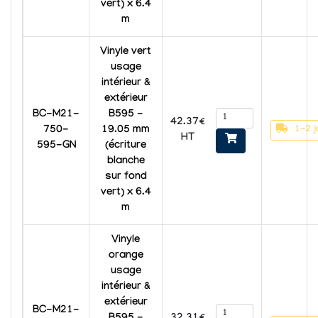
vert) x 6.4
m
Vinyle vert
usage
intérieur &
extérieur
BC-M21-
B595 -
42.37€
1-2 j
750-
19.05 mm
HT
595-GN
(écriture
blanche
sur fond
vert) x 6.4
m
Vinyle
orange
usage
intérieur &
extérieur
BC-M21-