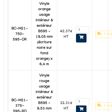
Vinyle
orange
usage
intérieur &
extérieur
BC-M21-
42.37€
B595 -
1-2 j
750-
HT
19.05 mm
595-OR
(écriture
noire sur
fond
orange) x
6.4 m
Vinyle
rouge
usage
intérieur &
extérieur
BC-M21-
32.31€
B595 -
1-2 j
375-
HT
9.53 mm
595-RD