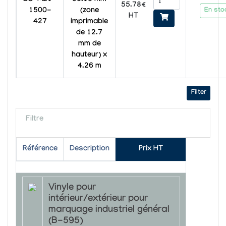
BC-M21-
38.10 mm
55.78€
En sto
1500-
(zone
HT
427
imprimable
de 12.7
mm de
hauteur) x
4.26 m
Filter
Filtre
Référence
Description
Prix HT
Vinyle pour
intérieur/extérieur pour
marquage industriel général
(B-595)