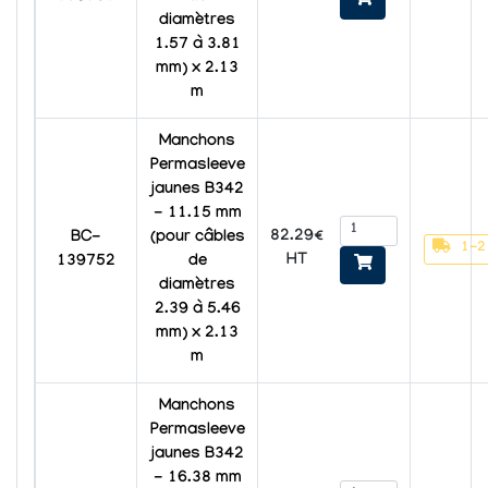
diamètres
1.57 à 3.81
mm) x 2.13
m
Manchons
Permasleeve
jaunes B342
- 11.15 mm
82.29€
BC-
(pour câbles
1-2
HT
139752
de
diamètres
2.39 à 5.46
mm) x 2.13
m
Manchons
Permasleeve
jaunes B342
- 16.38 mm