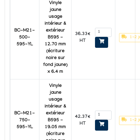
Vinyle
jaune
usage
intérieur &
BC-M21-
extérieur
36.33€
1-2 j
500-
B595 -
HT
595-YL
12.70 mm
(écriture
noire sur
fond jaune)
x 6.4 m
Vinyle
jaune
usage
intérieur &
BC-M21-
extérieur
42.37€
1-2 j
750-
B595 -
HT
595-YL
19.05 mm
(écriture