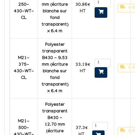
30.86€
250-
mm (écriture
1-2
HT
430-WT-
blanche sur
CL
fond
transparent)
x 6.4 m
Polyester
transparent
M21-
B430 - 9.53
33.19€
375-
mm (écriture
1-2
HT
430-WT-
blanche sur
CL
fond
transparent)
x 6.4 m
Polyester
transparent
B430 -
M21-
12.70 mm
37.3€
500-
1-2
(écriture
HT
430-WT-