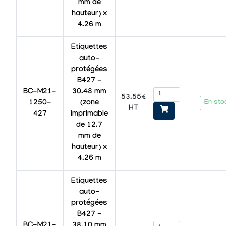
mm de
hauteur) x
4.26 m
Etiquettes
auto-
protégées
B427 -
BC-M21-
30.48 mm
53.55€
En sto
1250-
(zone
HT
427
imprimable
de 12.7
mm de
hauteur) x
4.26 m
Etiquettes
auto-
protégées
B427 -