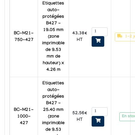
Etiquettes
auto-
protégées
B427 -
19.05 mm
43.38€
BC-M21-
1-2 j
(zone
HT
750-427
imprimable
de 9.53
mm de
hauteur) x
4.26 m
Etiquettes
auto-
protégées
B427 -
BC-M21-
25.40 mm
52.56€
En sto
1000-
(zone
HT
427
imprimable
de 9.53