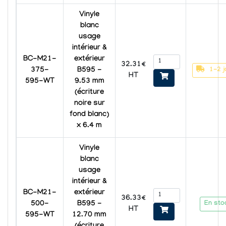
Vinyle
blanc
usage
intérieur &
BC-M21-
extérieur
32.31€
1-2 j
375-
B595 -
HT
595-WT
9.53 mm
(écriture
noire sur
fond blanc)
x 6.4 m
Vinyle
blanc
usage
intérieur &
BC-M21-
extérieur
36.33€
En sto
500-
B595 -
HT
595-WT
12.70 mm