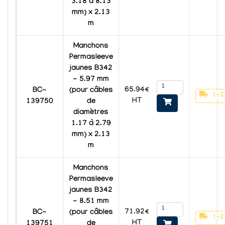
3.18 à 8.13
mm) x 2.13
m
Manchons
Permasleeve
jaunes B342
- 5.97 mm
65.94€
BC-
(pour câbles
1-2
HT
139750
de
diamètres
1.17 à 2.79
mm) x 2.13
m
Manchons
Permasleeve
jaunes B342
- 8.51 mm
71.92€
BC-
(pour câbles
1-2
HT
139751
de