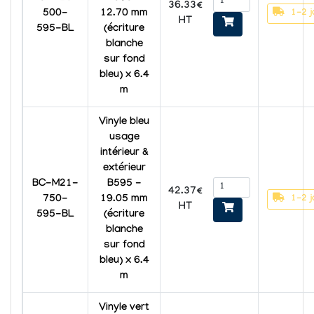
36.33€
1-2 j
500-
12.70 mm
HT
595-BL
(écriture
blanche
sur fond
bleu) x 6.4
m
Vinyle bleu
usage
intérieur &
extérieur
BC-M21-
B595 -
42.37€
1-2 j
750-
19.05 mm
HT
595-BL
(écriture
blanche
sur fond
bleu) x 6.4
m
Vinyle vert