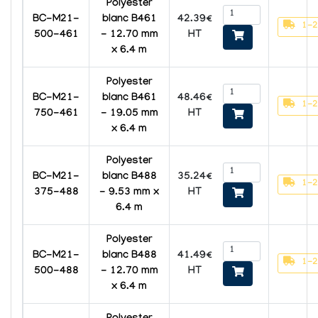
Polyester
42.39€
BC-M21-
blanc B461
1-2
HT
500-461
- 12.70 mm
x 6.4 m
Polyester
48.46€
BC-M21-
blanc B461
1-2
HT
750-461
- 19.05 mm
x 6.4 m
Polyester
35.24€
BC-M21-
blanc B488
1-2
HT
375-488
- 9.53 mm x
6.4 m
Polyester
41.49€
BC-M21-
blanc B488
1-2
HT
500-488
- 12.70 mm
x 6.4 m