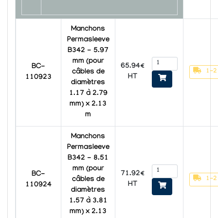
Manchons
Permasleeve
B342 - 5.97
mm (pour
65.94€
BC-
1-2
câbles de
HT
110923
diamètres
1.17 à 2.79
mm) x 2.13
m
Manchons
Permasleeve
B342 - 8.51
mm (pour
71.92€
BC-
1-2
câbles de
HT
110924
diamètres
1.57 à 3.81
mm) x 2.13