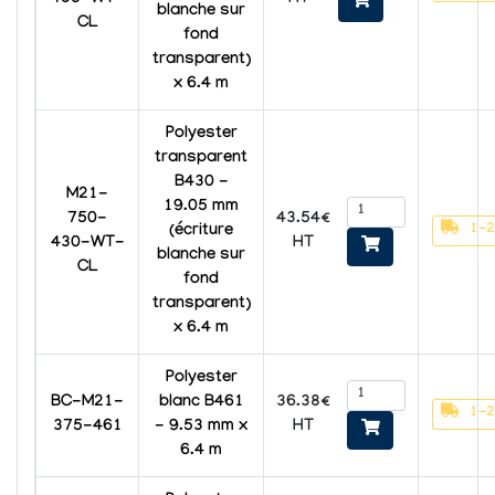
blanche sur
CL
fond
transparent)
x 6.4 m
Polyester
transparent
B430 -
M21-
19.05 mm
43.54€
750-
1-2
(écriture
HT
430-WT-
blanche sur
CL
fond
transparent)
x 6.4 m
Polyester
36.38€
BC-M21-
blanc B461
1-2
HT
375-461
- 9.53 mm x
6.4 m