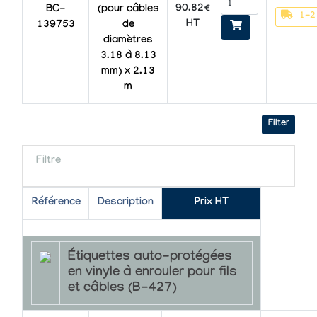
90.82€
BC-
(pour câbles
1-2
HT
139753
de
diamètres
3.18 à 8.13
mm) x 2.13
m
Filter
Filtre
Référence
Description
Prix HT
Étiquettes auto-protégées
en vinyle à enrouler pour fils
et câbles (B-427)