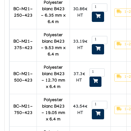
Polyester
30.86€
BC-M21-
blanc B423
1-2
HT
250-423
- 6.35 mm x
6.4 m
Polyester
33.19€
BC-M21-
blanc B423
1-2
HT
375-423
- 9.53 mm x
6.4 m
Polyester
37.3€
BC-M21-
blanc B423
1-2
HT
500-423
- 12.70 mm
x 6.4 m
Polyester
43.54€
BC-M21-
blanc B423
1-2
HT
750-423
- 19.05 mm
x 6.4 m