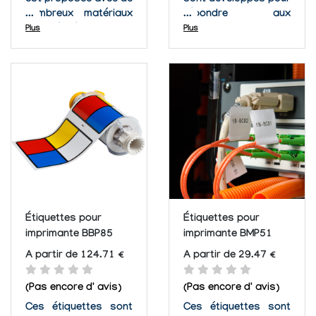
est proposée avec de
sont développés pour
nombreux matériaux
répondre aux
adaptés à une large
exigences de
Plus
Plus
gamme
performances des
d'applications.
consommables à
N'hésitez pas à nos
imprimer. Gamme
contacter si vous ne
R4500 : résiste à un
trouvez pas
environnement hostile
l'étiquette ou le
au maculage et aux
rubans que vous
produits chimiques.
souhaitez, il existe de
Gamme R4900 :
multiples choix de...
excellente
résistance...
Étiquettes pour
Étiquettes pour
imprimante BBP85
imprimante BMP51
A partir de 124.71 €
A partir de 29.47 €
(Pas encore d' avis)
(Pas encore d' avis)
Ces étiquettes sont
Ces étiquettes sont