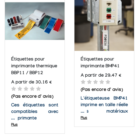
matériau idéal pour
votre besoin.
Étiquettes pour
Étiquettes pour
imprimante thermique
imprimante BMP41
BBP11 / BBP12
A partir de 29.47 €
A partir de 30.16 €
(Pas encore d' avis)
(Pas encore d' avis)
L'étiqueteuse BMP41
imprime en taille réelle
Ces étiquettes sont
des matériaux
compatibles avec
d'identification
l'imprimante
Plus
prédécoupés ou
thermique BBP12 et
Plus
continus durables de
BBP11 de Brady. Ces
25 mm de large pour
étiquettes peuvent