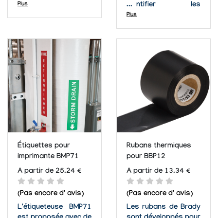
de Brady et sont
Plus
identifier les
parfaites pour
équipements
Plus
identifier les éléments
datacom. Elles sont
électriques. Ces
compatibles avec
étiquettes peuvent
l'imprimante IDXPERT
servir au repérage de
de Brady. Ces
fils et de câbles
étiquettes peuvent
(manchons
servir à repérer les
PermaSleeve), à
panneaux de
l'identification de...
brassage, les prises
murales, les câbles et
les blocs de...
Étiquettes pour
Rubans thermiques
imprimante BMP71
pour BBP12
A partir de 25.24 €
A partir de 13.34 €
(Pas encore d' avis)
(Pas encore d' avis)
L'étiqueteuse BMP71
Les rubans de Brady