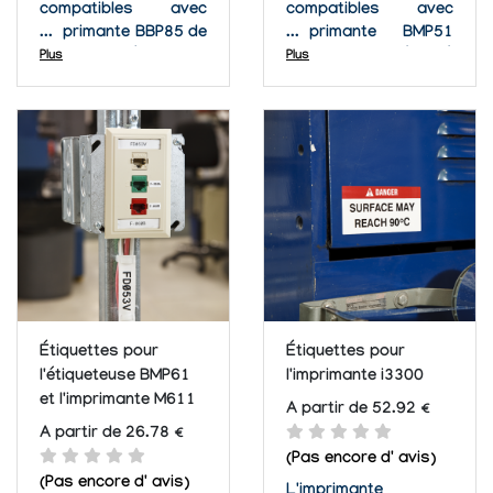
compatibles avec
compatibles avec
l'imprimante BBP85 de
l'imprimante BMP51
Brady. Ces étiquettes
de Brady. Grâce à
Plus
Plus
peuvent servir à
ces étiquettes
repérer des fils et
réalisez vos tâches
des câbles, des
plus rapidement, plus
plaques signalétiques
facilement et avec
et d'identification
plus d'assurance.
générale et
industrielle.
Étiquettes pour
Étiquettes pour
l'étiqueteuse BMP61
l'imprimante i3300
et l'imprimante M611
A partir de 52.92 €
A partir de 26.78 €
(Pas encore d' avis)
(Pas encore d' avis)
L'imprimante