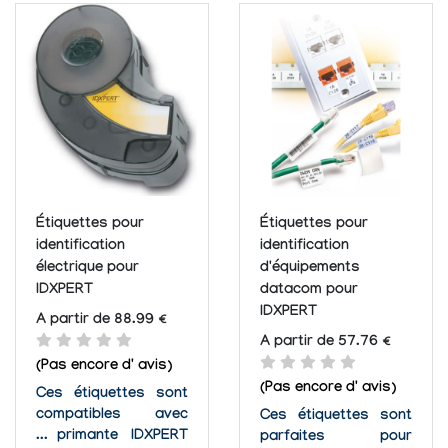
maximiser la
servir à repérer des
quantités de données
fils et des câbles,
sur vos étiquettes.
des plaques
Compatible avec
signalétiques et
jusqu'à 10 matériaux
d'identification
différents...
générale et
industrielle.
Étiquettes pour
Étiquettes pour
identification
identification
électrique pour
d'équipements
IDXPERT
datacom pour
IDXPERT
A partir de 88.99 €
A partir de 57.76 €
(Pas encore d' avis)
(Pas encore d' avis)
Ces étiquettes sont
compatibles avec
Ces étiquettes sont
l'imprimante IDXPERT
parfaites pour