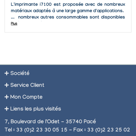
L'imprimante i7100 est proposée avec de nombreux
matériaux adaptés à une large gamme d'applications.
De nombreux autres consommables sont disponibles
n'hésitez pas à nous contacter si vous ne trouver pas
Plus
les rubans ou les...
Société
Service Client
Mon Compte
Liens les plus visités
7, Boulevard de l'Odet - 35740 Pacé
Tel : 33 (0)2 23 30 05 15 - Fax : 33 (0)2 23 25 02