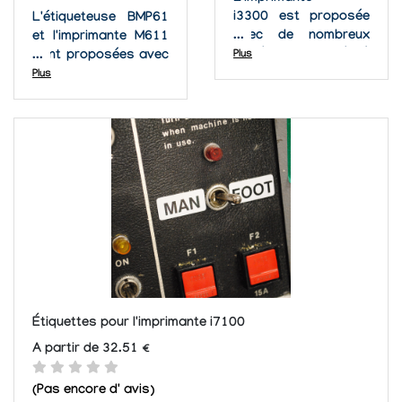
i3300 est proposée
L'étiqueteuse BMP61
avec de nombreux
et l'imprimante M611
matériaux adaptés à
sont proposées avec
Plus
une large gamme
de nombreux
Plus
d'applications. De
matériaux adaptés à
nombreux autres
une large gamme
consommables sont
d'applications. De
disponibles n'hésitez
nombreux autres
pas à nous contacter
consommables sont
si vous ne trouver
disponibles n'hésitez
pas les rubans ou
pas à nous contacter
les...
si vous ne trouver
pas les...
Étiquettes pour l'imprimante i7100
A partir de 32.51 €
(Pas encore d' avis)