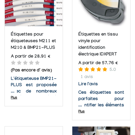
Étiquettes pour
Étiquettes en tissu
étiqueteuses M211 et
vinyle pour
M210 & BMP21-PLUS
identification
électrique IDXPERT
A partir de 28.91 €
A partir de 57.76 €
5.0
(Pas encore d' avis)
1 avis
L'étiqueteuse BMP21-
Lire l'avis
PLUS est proposée
avec de nombreux
Ces étiquettes sont
matériaux adaptés à
Plus
parfaites pour
une large gamme
identifier les éléments
d'applications. Vous
électriques. Elles sont
Plus
trouverez ci-dessous
compatibles avec
des conseils pour
l'imprimante IDXPERT
vous aider à choisir le
de Brady.