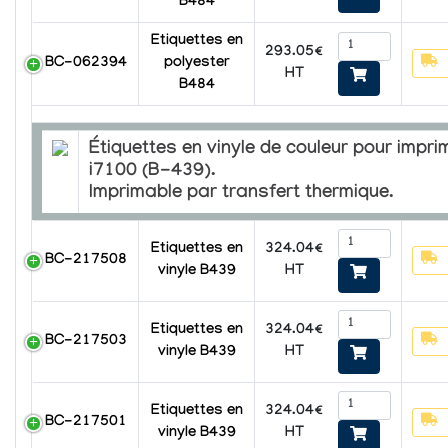
B484
Etiquettes en
293.05€
BC-062394
polyester
HT
B484
Étiquettes en vinyle de couleur pour impr
i7100 (B-439).
Imprimable par transfert thermique.
324.04€
Etiquettes en
BC-217508
HT
vinyle B439
324.04€
Etiquettes en
BC-217503
HT
vinyle B439
324.04€
Etiquettes en
BC-217501
HT
vinyle B439