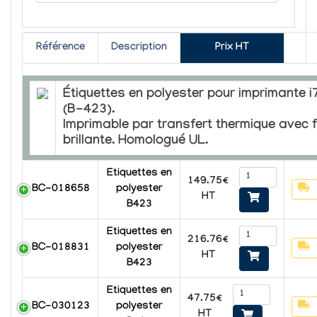
Référence
Description
Prix HT
Étiquettes en polyester pour imprimante 
(B-423).
Imprimable par transfert thermique avec fi
brillante. Homologué UL.
Etiquettes en
149.75€
BC-018658
polyester
HT
B423
Etiquettes en
216.76€
BC-018831
polyester
HT
B423
Etiquettes en
47.75€
BC-030123
polyester
HT