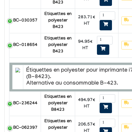
B423
Etiquettes en
283.71€
BC-030357
polyester
HT
B423
Etiquettes en
94.95€
BC-018654
polyester
HT
B423
Étiquettes en polyester pour imprimante 
(B-8423).
Alternative au consommable B-423.
Etiquettes en
494.97€
BC-236244
polyester
HT
B8423
Etiquettes en
206.57€
BC-062397
polyester
HT