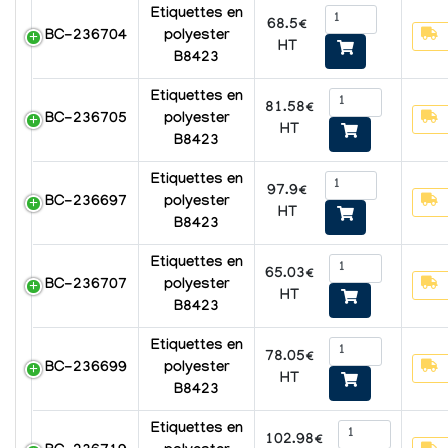
Etiquettes en
68.5€
BC-236704
polyester
HT
B8423
Etiquettes en
81.58€
BC-236705
polyester
HT
B8423
Etiquettes en
97.9€
BC-236697
polyester
HT
B8423
Etiquettes en
65.03€
BC-236707
polyester
HT
B8423
Etiquettes en
78.05€
BC-236699
polyester
HT
B8423
Etiquettes en
102.98€