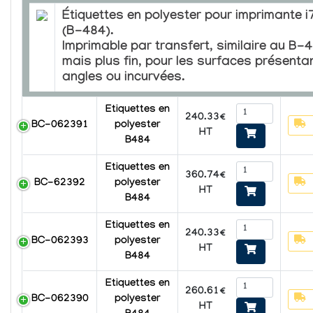
Étiquettes en polyester pour imprimante 
(B-484).
Imprimable par transfert, similaire au B-
mais plus fin, pour les surfaces présenta
angles ou incurvées.
Etiquettes en
240.33€
BC-062391
polyester
HT
B484
Etiquettes en
360.74€
BC-62392
polyester
HT
B484
Etiquettes en
240.33€
BC-062393
polyester
HT
B484
Etiquettes en
260.61€
BC-062390
polyester
HT