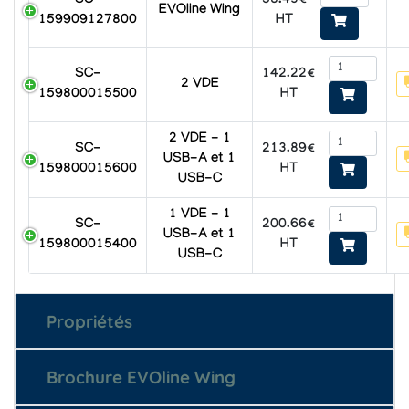
58.43€
SC-
EVOline Wing
HT
159909127800
142.22€
SC-
2 VDE
HT
159800015500
2 VDE - 1
213.89€
SC-
USB-A et 1
HT
159800015600
USB-C
1 VDE - 1
200.66€
SC-
USB-A et 1
HT
159800015400
USB-C
Propriétés
Brochure EVOline Wing