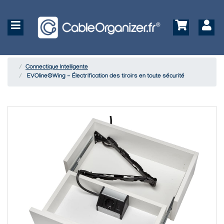
Connectique Intelligente
EVOline®Wing - Électrification des tiroirs en toute sécurité