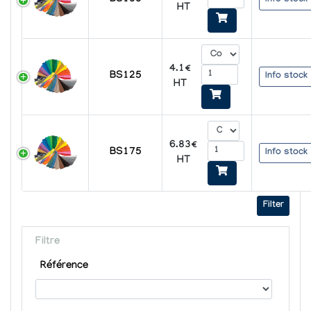
BS100
HT
4.1€
BS125
Info stock
HT
6.83€
BS175
Info stock
HT
Filter
Filtre
Référence