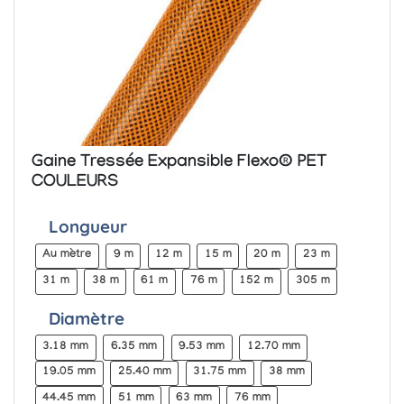
Gaine Tressée Expansible Flexo® PET
COULEURS
Longueur
Au mètre
9 m
12 m
15 m
20 m
23 m
31 m
38 m
61 m
76 m
152 m
305 m
Diamètre
3.18 mm
6.35 mm
9.53 mm
12.70 mm
19.05 mm
25.40 mm
31.75 mm
38 mm
44.45 mm
51 mm
63 mm
76 mm