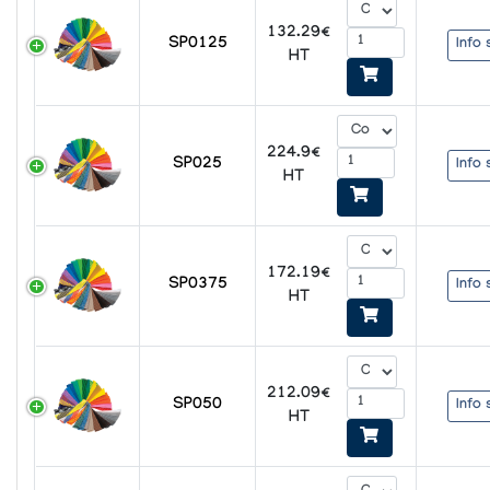
132.29€
SP0125
Info 
HT
224.9€
SP025
Info 
HT
172.19€
SP0375
Info 
HT
212.09€
SP050
Info 
HT