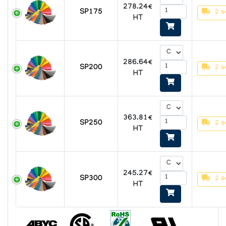
278.24€
SP175
2 s
HT
286.64€
SP200
2 s
HT
363.81€
SP250
2 s
HT
245.27€
SP300
2 s
HT