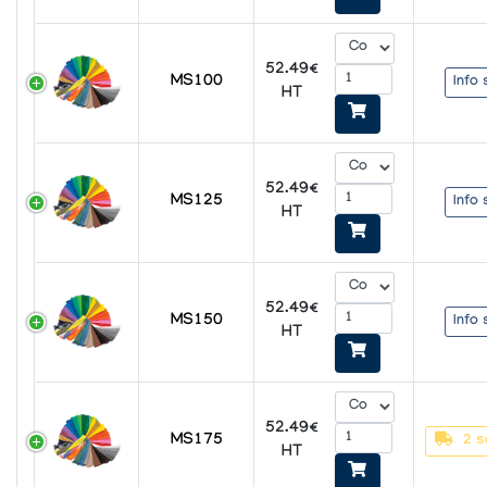
52.49€
MS100
Info 
HT
52.49€
MS125
Info 
HT
52.49€
MS150
Info 
HT
52.49€
MS175
2 s
HT