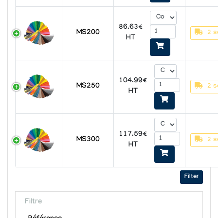
86.63€
MS200
2 s
HT
104.99€
MS250
2 s
HT
117.59€
MS300
2 s
HT
Filter
Filtre