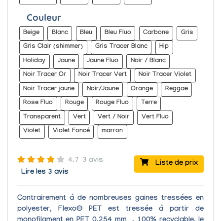
Couleur
Beige
Blanc
Bleu
Bleu Fluo
Carbone
Gris
Gris Clair (shimmer)
Gris Tracer Blanc
Hip
Holiday
Jaune
Jaune Fluo
Noir / Blanc
Noir Tracer Or
Noir Tracer Vert
Noir Tracer Violet
Noir Tracer jaune
Noir/Jaune
Orange
Reggae
Rose Fluo
Rouge
Rouge Fluo
Terre
Transparent
Vert
Vert / Noir
Vert Fluo
Violet
Violet Foncé
marron
4.7
3 avis
Liste de prix
Lire les 3 avis
Contrairement à de nombreuses gaines tressées en
polyester, Flexo® PET est tressée à partir de
monofilament en PET 0.254 mm .
100% recyclable
, le