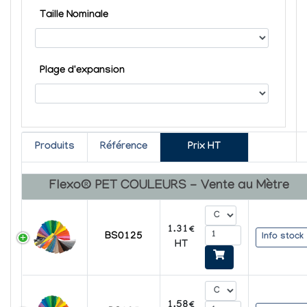
Taille Nominale
Plage d'expansion
Produits
Référence
Prix HT
Flexo® PET COULEURS - Vente au Mètre
1.31€
BS0125
Info stock
HT
1.58€