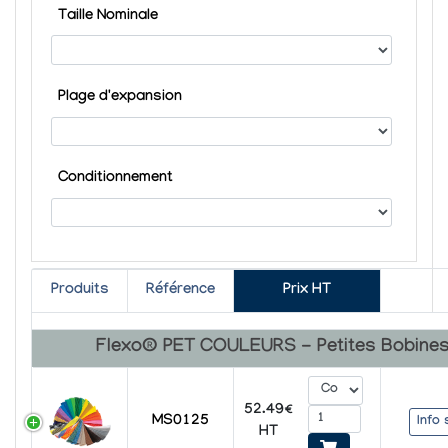
Taille Nominale
Plage d'expansion
Conditionnement
Produits
Référence
Prix HT
Flexo® PET COULEURS - Petites Bobine
52.49€
MS0125
Info 
HT