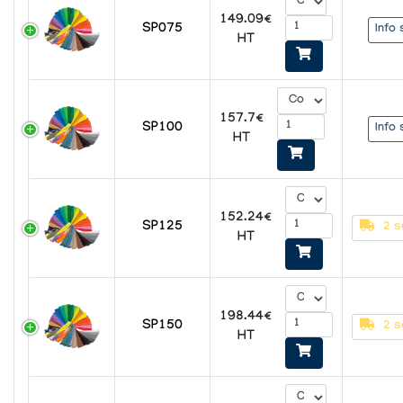
149.09€
SP075
Info 
HT
157.7€
SP100
Info 
HT
152.24€
SP125
2 s
HT
198.44€
SP150
2 s
HT