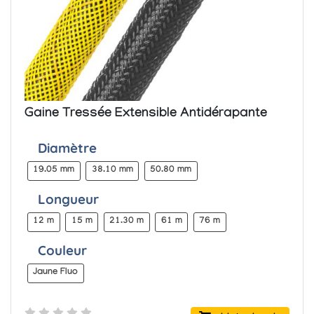
Gaine Tressée Extensible Antidérapante
Diamètre
19.05 mm
38.10 mm
50.80 mm
Longueur
12 m
15 m
21.30 m
61 m
76 m
Couleur
Jaune Fluo