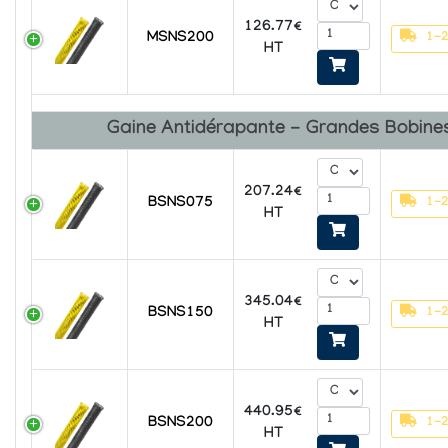
126.77€
MSNS200
1-2
HT
Gaine Antidérapante - Grandes Bobine
207.24€
BSNS075
1-2
HT
345.04€
BSNS150
1-2
HT
440.95€
BSNS200
1-2
HT