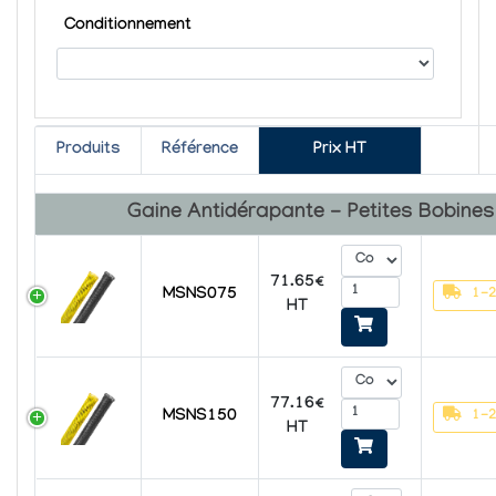
Conditionnement
Produits
Référence
Prix HT
Gaine Antidérapante - Petites Bobines
71.65€
MSNS075
1-2
HT
77.16€
MSNS150
1-2
HT