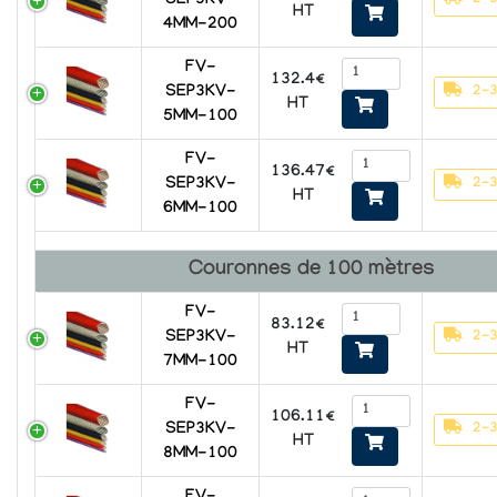
SEP3KV-
HT
4MM-200
FV-
132.4€
2-3
SEP3KV-
HT
5MM-100
FV-
136.47€
2-3
SEP3KV-
HT
6MM-100
Couronnes de 100 mètres
FV-
83.12€
2-3
SEP3KV-
HT
7MM-100
FV-
106.11€
2-3
SEP3KV-
HT
8MM-100