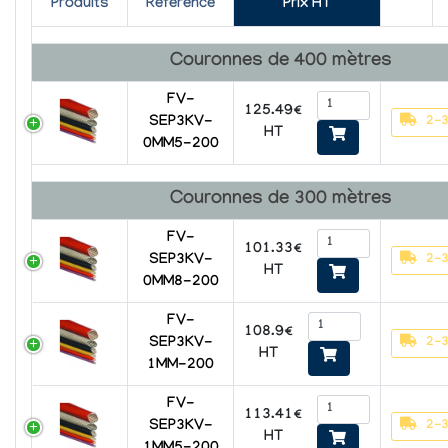
Produits
Référence
Prix HT
Couronnes de 400 mètres
FV-
125.49€
2-3
SEP3KV-
HT
0MM5-200
Couronnes de 300 mètres
FV-
101.33€
2-3
SEP3KV-
HT
0MM8-200
FV-
108.9€
2-3
SEP3KV-
HT
1MM-200
FV-
113.41€
2-3
SEP3KV-
HT