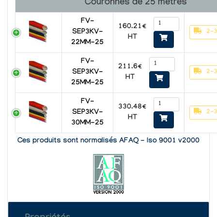
Couronnes de 25 mètres
FV-
160.21€
2-3
SEP3KV-
HT
22MM-25
FV-
211.6€
2-3
SEP3KV-
HT
25MM-25
FV-
330.48€
2-3
SEP3KV-
HT
30MM-25
Ces produits sont normalisés AFAQ - Iso 9001 v2000
Propriétés