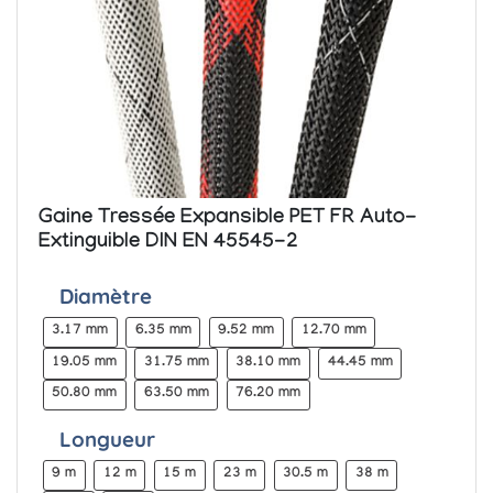
Gaine Tressée Expansible PET FR Auto-
Extinguible DIN EN 45545-2
Diamètre
3.17 mm
6.35 mm
9.52 mm
12.70 mm
19.05 mm
31.75 mm
38.10 mm
44.45 mm
50.80 mm
63.50 mm
76.20 mm
Longueur
9 m
12 m
15 m
23 m
30.5 m
38 m