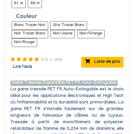
61 m
68 m
Couleur
Blanc Tracer Noir
Gris Tracer Blanc
Noir Tracer Blanc
Noir/Jaune
Noir/Orange
Noir/Rouge
5.0
1 avis
Liste de prix
Lire l'avis
Gaine Tressée Expansible PET FR Auto-Extinguible
La gaine tressée PET FR Auto-Extinguible
est le choix
idéal pour les applications électroniques et High Tech
où l'
inflammabilité
et la
durabilité
sont primordiales. La
gaine PET FR s'installe facilement sur de grandes
longueurs de faisceaux de câbles ou de tuyaux.
Tressée à partir de monofilament de polyester
retardateur de flamme de 0,254 mm de diamètre, elle