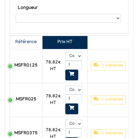
Longueur
Référence
Prix HT
78.82€
MSFR0125
2 semaines
HT
78.82€
MSFR025
2 semaines
HT
78.82€
MSFR0375
2 semaines
HT