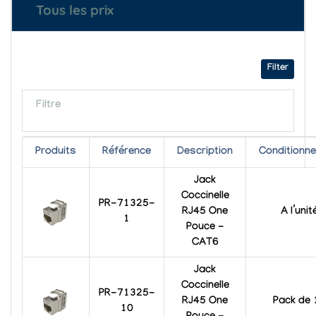
Tous les prix
Filter
Filtre
Produits
Référence
Description
Conditionn
Jack
Coccinelle
PR-71325-
RJ45 One
A l’unit
1
Pouce -
CAT6
Jack
Coccinelle
PR-71325-
RJ45 One
Pack de 
10