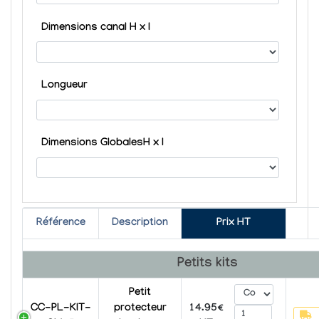
Dimensions canal H x l
Longueur
Dimensions GlobalesH x l
Référence
Description
Prix HT
Petits kits
Petit
CC-PL-KIT-
protecteur
14.95€