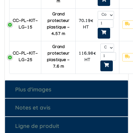
m
Grand
CC-PL-KIT-
protecteur
70.19€
LG-15
plastique -
HT
4.57 m
Grand
CC-PL-KIT-
protecteur
116.98€
LG-25
plastique -
HT
7.6 m
Plus d'images
Notes et avis
Ligne de produit