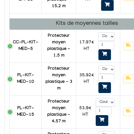
HT
15.2 m
Kits de moyennes tailles
Protecteur
CC-PL-KIT-
moyen
17.97€
MED-5
plastique -
HT
1.5 m
Protecteur
PL-KIT-
moyen
35.92€
MED-10
plastique - 3
HT
m
Protecteur
PL-KIT-
moyen
53.9€
MED-15
plastique -
HT
4.57 m