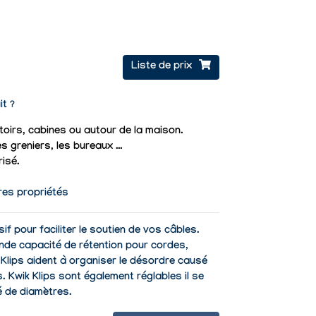
Liste de prix
it ?
rtoirs, cabines ou autour de la maison.
es greniers, les bureaux …
risé.
res propriétés
if pour faciliter le soutien de vos câbles.
ande capacité de rétention pour cordes,
k Klips aident à organiser le désordre causé
ls. Kwik Klips sont également réglables il se
é de diamètres.