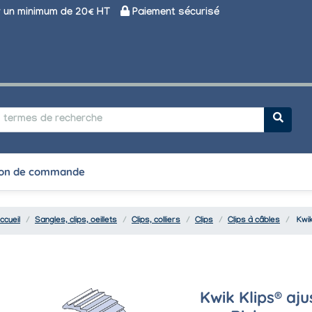
un minimum de 20€ HT
Paiement sécurisé
on de commande
ccueil
Sangles, clips, oeillets
Clips, colliers
Clips
Clips à câbles
Kwik
Kwik Klips® aju