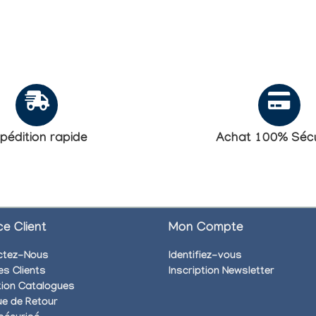
pédition rapide
Achat 100% Sécu
ce Client
Mon Compte
ctez-Nous
Identifiez-vous
es Clients
Inscription Newsletter
ion Catalogues
que de Retour