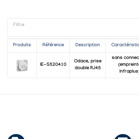
Filtre
Produits
Référence
Description
Caractéristi
sans connec
Odace, prise
IE-S520410
(empreint
double RJ45
Infraplus