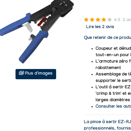
4.5
2 av
Lire les 2 avis
Que retenir de ce produ
Coupeur et dénud
tout-en-un pour l
L'armature zéro f
rabattement
Plus d'images
Assemblage de tê
supporter le ser
L'outil à sertir 
'crimp & trim' et
larges diamètres
Consulter les aut
La pince à sertir EZ-R
professionnels, fourni