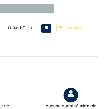
11.03€ HT
3 Semaines
risé
Aucune quantité minimale