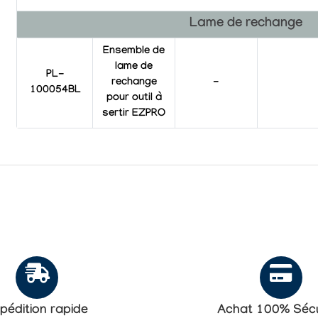
Lame de rechange
Ensemble de
lame de
PL-
rechange
-
100054BL
pour outil à
sertir EZPRO
pédition rapide
Achat 100% Sécu