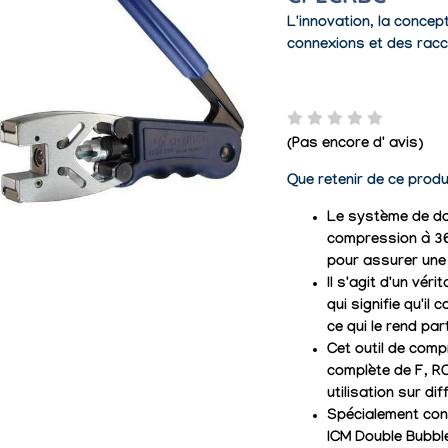
L'innovation, la concep
connexions et des rac
(Pas encore d' avis)
Que retenir de ce produ
Le système de dou
compression à 360 °
pour assurer une
Il s'agit d'un vér
qui signifie qu'i
ce qui le rend par
Cet outil de comp
complète de F, R
utilisation sur di
Spécialement conç
ICM Double Bubbl